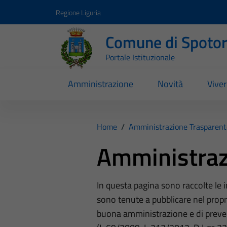
Vai ai contenuti
Vai al footer
Regione Liguria
Comune di Spoto
Portale Istituzionale
Amministrazione
Novità
Vive
Home
/
Amministrazione Trasparent
Amministraz
In questa pagina sono raccolte le
sono tenute a pubblicare nel propri
buona amministrazione e di preve