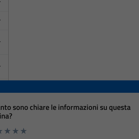
nto sono chiare le informazioni su questa
ina?
a 1 stelle su 5
luta 2 stelle su 5
Valuta 3 stelle su 5
Valuta 4 stelle su 5
Valuta 5 stelle su 5