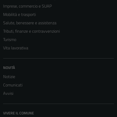
Imprese, commercio e SUAP
Mobilità e trasporti
Salute, benessere e assistenza
Tributi, finanze e contravvenzioni
Turismo
Vita lavorativa
Tecnici
NOVITÀ
Questi cookie
sono necessari
Notizie
per il
Comunicati
funzionamento
Avvisi
del sito e non
possono
essere
disabilitati.
VIVERE IL COMUNE