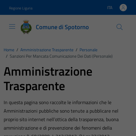
Vai ai contenuti
Vai al footer
ITA
Regione Liguria
Lingua attiva:
Comune di Spotorno
Home
/
Amministrazione Trasparente
/
Personale
/
Sanzioni Per Mancata Comunicazione Dei Dati (personale)
Amministrazione
Trasparente
In questa pagina sono raccolte le informazioni che le
Amministrazioni pubbliche sono tenute a pubblicare nel
proprio sito internet nell’ottica della trasparenza, buona
amministrazione e di prevenzione dei fenomeni della