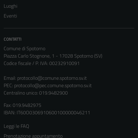
Questi cookie
Luoghi
non raccolgono
Eventi
informazioni
personali.
CONTATTI
Comune di Spotorno
Piazza Carlo Stognone, 1 - 17028 Spotorno (SV)
Codice fiscale / P. IVA: 00232910091
Email:
protocollo@comune.spotorno.sv.it
PEC:
protocollo@pec.comune.spotorno.sv.it
Centralino unico: 019.9482900
Fax: 019.9482975
IBAN: IT60O0306910600100000046211
Leggi le FAQ
Prenotazione appuntamento