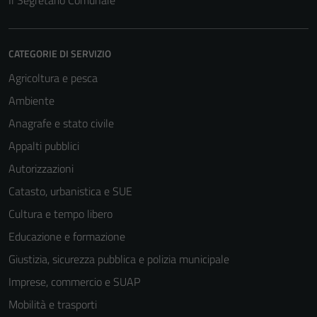
Il Segretario Comunale
Questi cookie
sono necessari
per il
funzionamento
CATEGORIE DI SERVIZIO
del sito e non
Agricoltura e pesca
possono
Ambiente
essere
disabilitati.
Anagrafe e stato civile
Questi cookie
Appalti pubblici
non raccolgono
Autorizzazioni
informazioni
personali.
Catasto, urbanistica e SUE
Cultura e tempo libero
Educazione e formazione
Giustizia, sicurezza pubblica e polizia municipale
Imprese, commercio e SUAP
Mobilità e trasporti