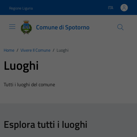
Vai ai contenuti
Vai al footer
ITA
Regione Liguria
Lingua attiva:
Comune di Spotorno
Home
/
Vivere Il Comune
/
Luoghi
Luoghi
Tutti i luoghi del comune
Esplora tutti i luoghi