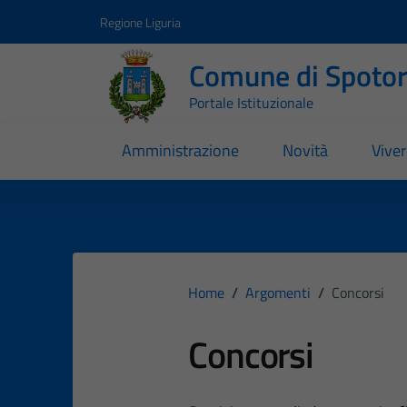
Vai ai contenuti
Vai al footer
Regione Liguria
Comune di Spoto
Portale Istituzionale
Amministrazione
Novità
Vive
Home
/
Argomenti
/
Concorsi
Concorsi