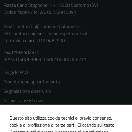
Piazza Carlo Stognone, 1 - 17028 Spotorno (SV)
Codice fiscale / P. IVA: 00232910091
Email:
protocollo@comune.spotorno.sv.it
PEC:
protocollo@pec.comune.spotorno.sv.it
Centralino unico: 019.9482900
Fax: 019.9482975
IBAN: IT60O0306910600100000046211
Leggi le FAQ
Prenotazione appuntamento
Segnalazione disservizio
Richiesta assistenza
Amministrazione trasparente
Tecnici
Questo sito utilizza cookie tecnici e, previo consenso,
Informativa privacy
Questi cookie
cookie di profilazione di terze parti. Cliccando sul tasto
sono necessari
Cookie Policy