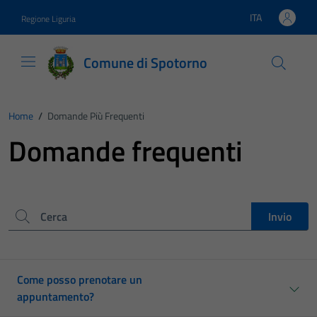
Vai ai contenuti
Vai al footer
ITA
Regione Liguria
Lingua attiva:
Comune di Spotorno
Home
/
Domande Più Frequenti
Domande frequenti
Cerca nel sito
Invio
Come posso prenotare un
appuntamento?