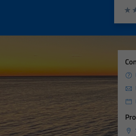
Valut
Va
Con
Pro