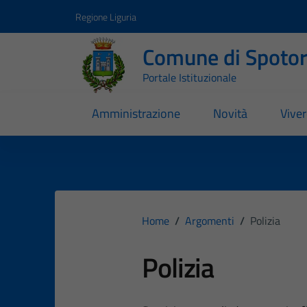
Vai ai contenuti
Vai al footer
Regione Liguria
Comune di Spoto
Portale Istituzionale
Amministrazione
Novità
Vive
Home
/
Argomenti
/
Polizia
Polizia