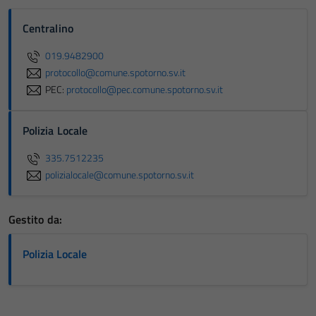
del sito e non
Centralino
possono
essere
019.9482900
disabilitati.
protocollo@comune.spotorno.sv.it
Questi cookie
PEC:
protocollo@pec.comune.spotorno.sv.it
non raccolgono
informazioni
Polizia Locale
personali.
335.7512235
polizialocale@comune.spotorno.sv.it
Gestito da:
Polizia Locale