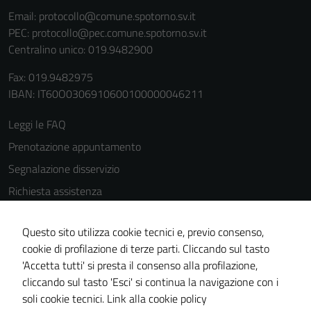
Email:
protocollo@comune.spotorno.sv.it
PEC:
protocollo@pec.comune.spotorno.sv.it
Centralino unico: 019.9482900
Fax: 019.9482975
IBAN: IT60O0306910600100000046211
Leggi le FAQ
Prenotazione appuntamento
Segnalazione disservizio
Richiesta assistenza
Amministrazione trasparente
Questo sito utilizza cookie tecnici e, previo consenso,
Informativa privacy
cookie di profilazione di terze parti. Cliccando sul tasto
Cookie Policy
'Accetta tutti' si presta il consenso alla profilazione,
Note legali
cliccando sul tasto 'Esci' si continua la navigazione con i
soli cookie tecnici.
Link alla cookie policy
Dichiarazione di accessibilità