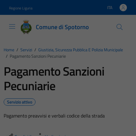
Vai ai contenuti
Vai al footer
ITA
Regione Liguria
Lingua attiva:
Comune di Spotorno
Home
/
Servizi
/
Giustizia, Sicurezza Pubblica E Polizia Municipale
/
Pagamento Sanzioni Pecuniarie
Pagamento Sanzioni
Pecuniarie
Servizio attivo
Pagamento preavvisi e verbali codice della strada