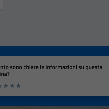
nto sono chiare le informazioni su questa
ina?
a 1 stelle su 5
luta 2 stelle su 5
Valuta 3 stelle su 5
Valuta 4 stelle su 5
Valuta 5 stelle su 5