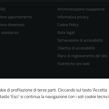
 FAQ
Amministrazione trasparente
zione appuntamento
Informativa privacy
one disservizio
Cookie Policy
a assistenza
Note legali
Dichiarazione di accessibilità
Obiettivi di accessibilità
Piano di miglioramento del sito
Statistiche sito web
kie di profilazione di terze parti. Cliccando sul tasto 'Accetta
 tasto 'Esci' si continua la navigazione con i soli cookie tecnici