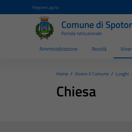
Vai ai contenuti
Vai al footer
Regione Liguria
Comune di Spoto
Portale Istituzionale
Amministrazione
Novità
Vive
Home
/
Vivere Il Comune
/
Luoghi
Chiesa