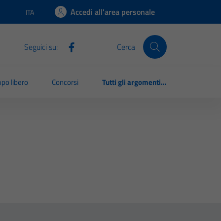
Accedi all'area personale
ITA
Lingua attiva:
Seguici su:
Cerca
po libero
Concorsi
Tutti gli argomenti...