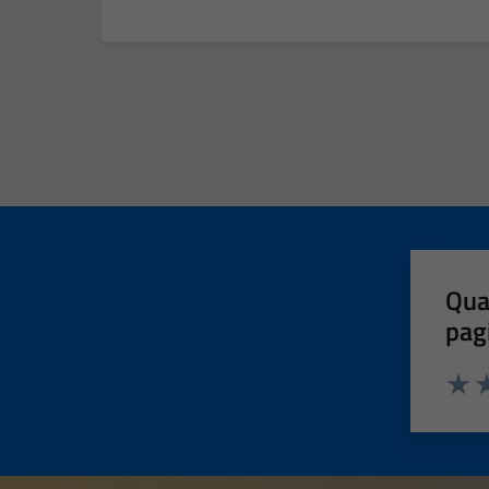
Qua
pag
Valut
Va