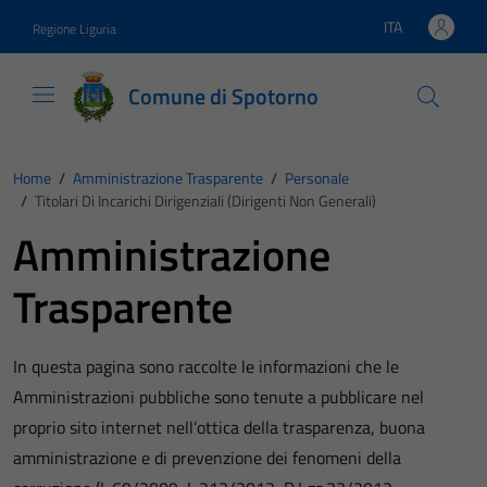
Vai ai contenuti
Vai al footer
ITA
Regione Liguria
Lingua attiva:
Comune di Spotorno
Home
/
Amministrazione Trasparente
/
Personale
/
Titolari Di Incarichi Dirigenziali (dirigenti Non Generali)
Amministrazione
Trasparente
In questa pagina sono raccolte le informazioni che le
Amministrazioni pubbliche sono tenute a pubblicare nel
proprio sito internet nell’ottica della trasparenza, buona
amministrazione e di prevenzione dei fenomeni della