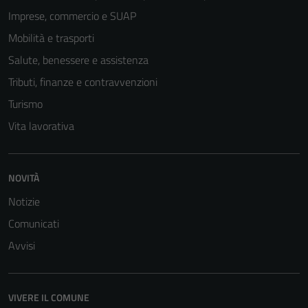
Imprese, commercio e SUAP
Mobilità e trasporti
Salute, benessere e assistenza
Tributi, finanze e contravvenzioni
Turismo
Vita lavorativa
Tecnici
NOVITÀ
Questi cookie
sono necessari
Notizie
per il
Comunicati
funzionamento
Avvisi
del sito e non
possono
essere
disabilitati.
VIVERE IL COMUNE