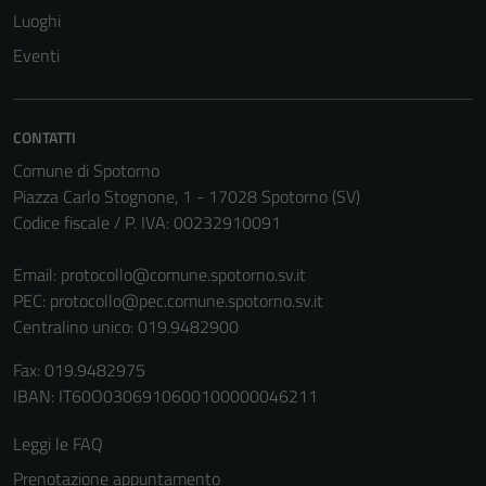
Questi cookie
Luoghi
non raccolgono
Eventi
informazioni
personali.
CONTATTI
Comune di Spotorno
Piazza Carlo Stognone, 1 - 17028 Spotorno (SV)
Codice fiscale / P. IVA: 00232910091
Email:
protocollo@comune.spotorno.sv.it
PEC:
protocollo@pec.comune.spotorno.sv.it
Centralino unico: 019.9482900
Fax: 019.9482975
IBAN: IT60O0306910600100000046211
Leggi le FAQ
Prenotazione appuntamento