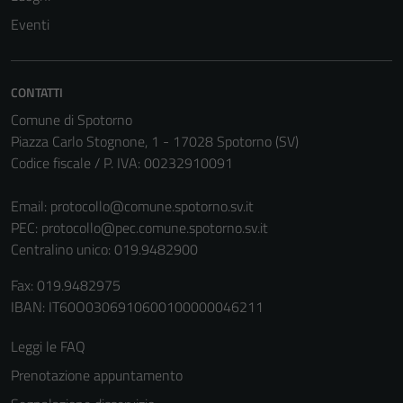
non raccolgono
Eventi
informazioni
personali.
CONTATTI
Comune di Spotorno
Piazza Carlo Stognone, 1 - 17028 Spotorno (SV)
Codice fiscale / P. IVA: 00232910091
Email:
protocollo@comune.spotorno.sv.it
PEC:
protocollo@pec.comune.spotorno.sv.it
Centralino unico: 019.9482900
Fax: 019.9482975
IBAN: IT60O0306910600100000046211
Leggi le FAQ
Prenotazione appuntamento