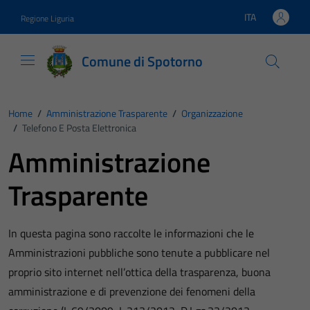
Vai ai contenuti
Vai al footer
ITA
Regione Liguria
Lingua attiva:
Comune di Spotorno
Home
/
Amministrazione Trasparente
/
Organizzazione
/
Telefono E Posta Elettronica
Amministrazione
Trasparente
In questa pagina sono raccolte le informazioni che le
Amministrazioni pubbliche sono tenute a pubblicare nel
proprio sito internet nell’ottica della trasparenza, buona
amministrazione e di prevenzione dei fenomeni della