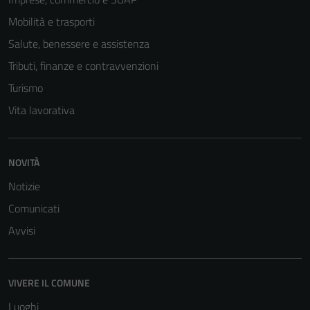
Mobilità e trasporti
Salute, benessere e assistenza
Tributi, finanze e contravvenzioni
Turismo
Vita lavorativa
Tecnici
NOVITÀ
Questi cookie
Notizie
sono necessari
per il
Comunicati
funzionamento
Avvisi
del sito e non
possono
essere
VIVERE IL COMUNE
disabilitati.
Luoghi
Questi cookie