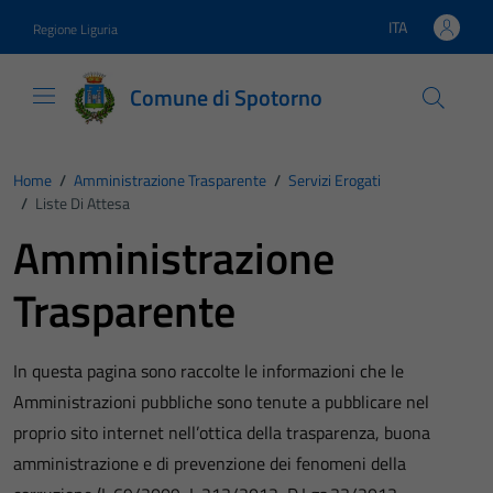
Vai ai contenuti
Vai al footer
ITA
Regione Liguria
Lingua attiva:
Comune di Spotorno
Home
/
Amministrazione Trasparente
/
Servizi Erogati
/
Liste Di Attesa
Amministrazione
Trasparente
In questa pagina sono raccolte le informazioni che le
Amministrazioni pubbliche sono tenute a pubblicare nel
proprio sito internet nell’ottica della trasparenza, buona
amministrazione e di prevenzione dei fenomeni della