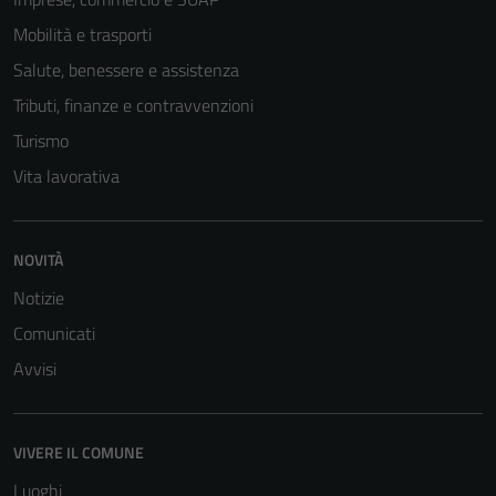
Mobilità e trasporti
Salute, benessere e assistenza
Tributi, finanze e contravvenzioni
Turismo
Vita lavorativa
Tecnici
NOVITÀ
Questi cookie
Notizie
sono necessari
per il
Comunicati
funzionamento
Avvisi
del sito e non
possono
essere
VIVERE IL COMUNE
disabilitati.
Luoghi
Questi cookie