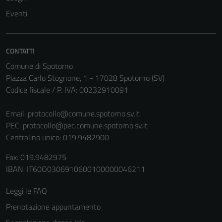
non raccolgono
Eventi
informazioni
personali.
CONTATTI
Comune di Spotorno
Piazza Carlo Stognone, 1 - 17028 Spotorno (SV)
Codice fiscale / P. IVA: 00232910091
Email:
protocollo@comune.spotorno.sv.it
PEC:
protocollo@pec.comune.spotorno.sv.it
Centralino unico: 019.9482900
Fax: 019.9482975
IBAN: IT60O0306910600100000046211
Leggi le FAQ
Prenotazione appuntamento