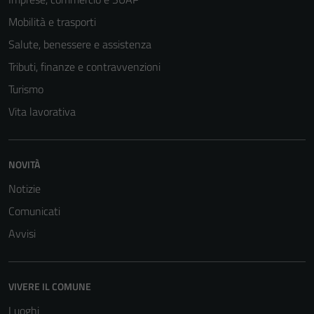
Mobilità e trasporti
Salute, benessere e assistenza
Tributi, finanze e contravvenzioni
Turismo
Vita lavorativa
Tecnici
NOVITÀ
Questi cookie
Notizie
sono necessari
per il
Comunicati
funzionamento
Avvisi
del sito e non
possono
essere
VIVERE IL COMUNE
disabilitati.
Luoghi
Questi cookie