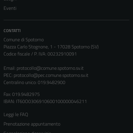
non raccolgono
Eventi
informazioni
personali.
CONTATTI
Comune di Spotorno
Piazza Carlo Stognone, 1 - 17028 Spotorno (SV)
Codice fiscale / P. IVA: 00232910091
Email:
protocollo@comune.spotorno.sv.it
PEC:
protocollo@pec.comune.spotorno.sv.it
Centralino unico: 019.9482900
Fax: 019.9482975
IBAN: IT60O0306910600100000046211
Leggi le FAQ
Prenotazione appuntamento