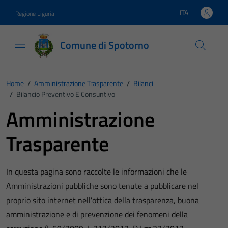
Vai ai contenuti
Vai al footer
ITA
Regione Liguria
Lingua attiva:
Comune di Spotorno
Home
/
Amministrazione Trasparente
/
Bilanci
/
Bilancio Preventivo E Consuntivo
Amministrazione
Trasparente
In questa pagina sono raccolte le informazioni che le
Amministrazioni pubbliche sono tenute a pubblicare nel
proprio sito internet nell’ottica della trasparenza, buona
amministrazione e di prevenzione dei fenomeni della