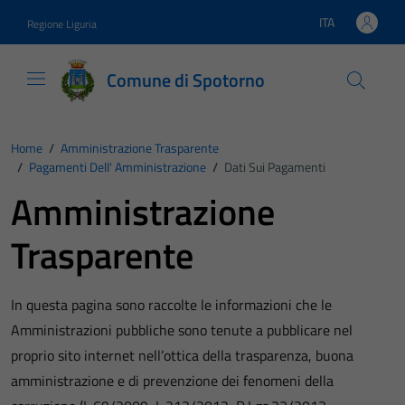
Vai ai contenuti
Vai al footer
ITA
Regione Liguria
Lingua attiva:
Comune di Spotorno
Home
/
Amministrazione Trasparente
/
Pagamenti Dell' Amministrazione
/
Dati Sui Pagamenti
Amministrazione
Trasparente
In questa pagina sono raccolte le informazioni che le
Amministrazioni pubbliche sono tenute a pubblicare nel
proprio sito internet nell’ottica della trasparenza, buona
amministrazione e di prevenzione dei fenomeni della