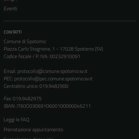
non raccolgono
Eventi
informazioni
personali.
CONTATTI
Comune di Spotorno
Piazza Carlo Stognone, 1 - 17028 Spotorno (SV)
Codice fiscale / P. IVA: 00232910091
Email:
protocollo@comune.spotorno.sv.it
PEC:
protocollo@pec.comune.spotorno.sv.it
Centralino unico: 019.9482900
Fax: 019.9482975
IBAN: IT60O0306910600100000046211
Leggi le FAQ
Prenotazione appuntamento