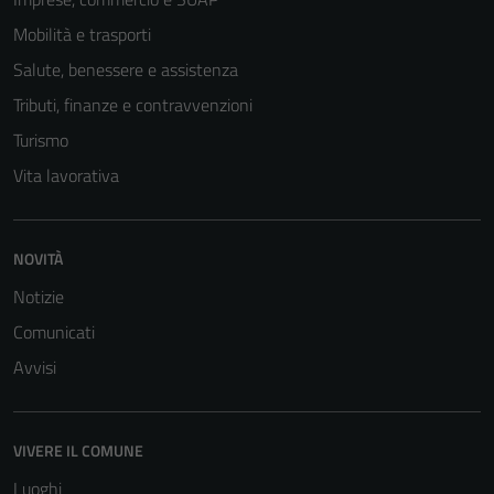
Mobilità e trasporti
Salute, benessere e assistenza
Tributi, finanze e contravvenzioni
Turismo
Vita lavorativa
Tecnici
NOVITÀ
Questi cookie
Notizie
sono necessari
per il
Comunicati
funzionamento
Avvisi
del sito e non
possono
essere
VIVERE IL COMUNE
disabilitati.
Luoghi
Questi cookie