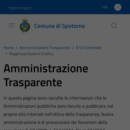
Vai ai contenuti
Vai al footer
ITA
Regione Liguria
Lingua attiva:
Comune di Spotorno
Home
/
Amministrazione Trasparente
/
Enti Controllati
/
Rappresentazione Grafica
Amministrazione
Trasparente
In questa pagina sono raccolte le informazioni che le
Amministrazioni pubbliche sono tenute a pubblicare nel
proprio sito internet nell’ottica della trasparenza, buona
amministrazione e di prevenzione dei fenomeni della