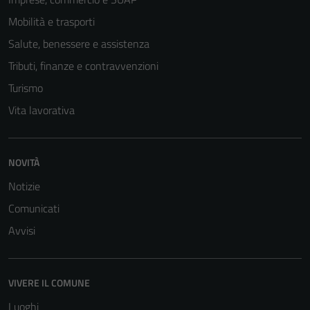
Mobilità e trasporti
Salute, benessere e assistenza
Tributi, finanze e contravvenzioni
Turismo
Vita lavorativa
Tecnici
NOVITÀ
Questi cookie
Notizie
sono necessari
per il
Comunicati
funzionamento
Avvisi
del sito e non
possono
essere
VIVERE IL COMUNE
disabilitati.
Luoghi
Questi cookie