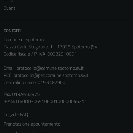
non raccolgono
Eventi
informazioni
personali.
CONTATTI
Comune di Spotorno
Piazza Carlo Stognone, 1 - 17028 Spotorno (SV)
Codice fiscale / P. IVA: 00232910091
Email:
protocollo@comune.spotorno.sv.it
PEC:
protocollo@pec.comune.spotorno.sv.it
Centralino unico: 019.9482900
Fax: 019.9482975
IBAN: IT60O0306910600100000046211
Leggi le FAQ
Prenotazione appuntamento