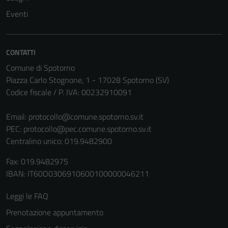
non raccolgono
Eventi
informazioni
personali.
CONTATTI
Comune di Spotorno
Piazza Carlo Stognone, 1 - 17028 Spotorno (SV)
Codice fiscale / P. IVA: 00232910091
Email:
protocollo@comune.spotorno.sv.it
PEC:
protocollo@pec.comune.spotorno.sv.it
Centralino unico: 019.9482900
Fax: 019.9482975
IBAN: IT60O0306910600100000046211
Leggi le FAQ
Prenotazione appuntamento