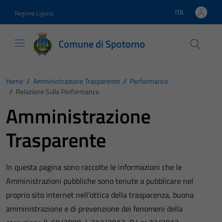
Vai ai contenuti
Vai al footer
ITA
Regione Liguria
Lingua attiva:
Comune di Spotorno
Home
/
Amministrazione Trasparente
/
Performance
/
Relazione Sulla Performance
Amministrazione
Trasparente
In questa pagina sono raccolte le informazioni che le
Amministrazioni pubbliche sono tenute a pubblicare nel
proprio sito internet nell’ottica della trasparenza, buona
amministrazione e di prevenzione dei fenomeni della