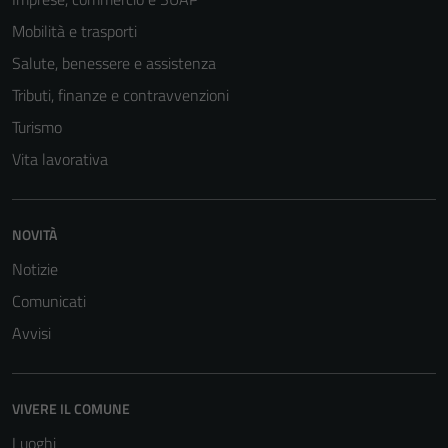
Mobilità e trasporti
Salute, benessere e assistenza
Tributi, finanze e contravvenzioni
Turismo
Vita lavorativa
Tecnici
NOVITÀ
Questi cookie
Notizie
sono necessari
per il
Comunicati
funzionamento
Avvisi
del sito e non
possono
essere
VIVERE IL COMUNE
disabilitati.
Luoghi
Questi cookie