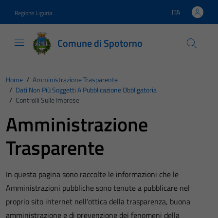
Vai ai contenuti
Vai al footer
ITA
Regione Liguria
Lingua attiva:
Comune di Spotorno
Home
/
Amministrazione Trasparente
/
Dati Non Più Soggetti A Pubblicazione Obbligatoria
/
Controlli Sulle Imprese
Amministrazione
Trasparente
In questa pagina sono raccolte le informazioni che le
Amministrazioni pubbliche sono tenute a pubblicare nel
proprio sito internet nell’ottica della trasparenza, buona
amministrazione e di prevenzione dei fenomeni della