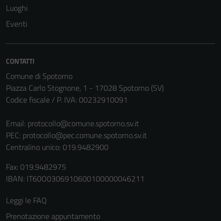
Questi cookie
Luoghi
non raccolgono
Eventi
informazioni
personali.
CONTATTI
Comune di Spotorno
Piazza Carlo Stognone, 1 - 17028 Spotorno (SV)
Codice fiscale / P. IVA: 00232910091
Email:
protocollo@comune.spotorno.sv.it
PEC:
protocollo@pec.comune.spotorno.sv.it
Centralino unico: 019.9482900
Fax: 019.9482975
IBAN: IT60O0306910600100000046211
Leggi le FAQ
Prenotazione appuntamento