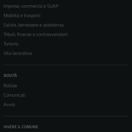
Imprese, commercio e SUAP
Mobilità e trasporti
Salute, benessere e assistenza
Tributi, finanze e contravvenzioni
Turismo
Vita lavorativa
Tecnici
NOVITÀ
Questi cookie
sono necessari
Notizie
per il
Comunicati
funzionamento
Avvisi
del sito e non
possono
essere
disabilitati.
VIVERE IL COMUNE