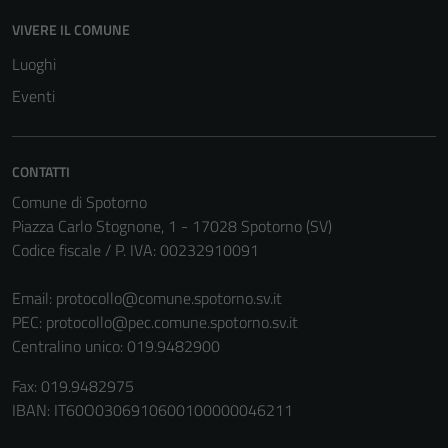
disabilitati.
Questi cookie
VIVERE IL COMUNE
non raccolgono
Luoghi
informazioni
Eventi
personali.
CONTATTI
Comune di Spotorno
Piazza Carlo Stognone, 1 - 17028 Spotorno (SV)
Codice fiscale / P. IVA: 00232910091
Email:
protocollo@comune.spotorno.sv.it
PEC:
protocollo@pec.comune.spotorno.sv.it
Centralino unico: 019.9482900
Fax: 019.9482975
IBAN: IT60O0306910600100000046211