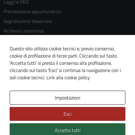
Leggi le FAQ
Prenotazione appuntamento
Segnalazione disservizio
Richiesta assistenza
Amministrazione trasparente
Questo sito utilizza cookie tecnici e, previo consenso,
Informativa privacy
cookie di profilazione di terze parti. Cliccando sul tasto
Cookie Policy
'Accetta tutti' si presta il consenso alla profilazione,
Note legali
cliccando sul tasto 'Esci' si continua la navigazione con i
soli cookie tecnici.
Link alla cookie policy
Dichiarazione di accessibilità
Obiettivi di accessibilità
Impostazioni
Piano di miglioramento del sito
Statistiche sito web
Esci
Accetta tutti
Credits: ©
Technical Design s.r.l.