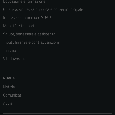
Educazione e formazione
Giustizia, sicurezza pubblica e polizia municipale
Imprese, commercio e SUAP
Mobilità e trasporti
Salute, benessere e assistenza
Tributi, finanze e contravvenzioni
Turismo
Vita lavorativa
Tecnici
Questi cookie
NOVITÀ
sono necessari
per il
Notizie
funzionamento
Comunicati
del sito e non
Avvisi
possono
essere