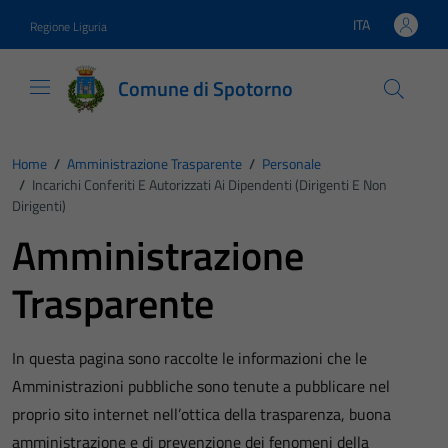
Vai ai contenuti
Vai al footer
ITA
Regione Liguria
Lingua attiva:
Comune di Spotorno
Home
/
Amministrazione Trasparente
/
Personale
/
Incarichi Conferiti E Autorizzati Ai Dipendenti (dirigenti E Non
Dirigenti)
Amministrazione
Trasparente
In questa pagina sono raccolte le informazioni che le
Amministrazioni pubbliche sono tenute a pubblicare nel
proprio sito internet nell’ottica della trasparenza, buona
amministrazione e di prevenzione dei fenomeni della