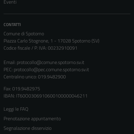
Eventi
non raccolgono
informazioni
personali.
CONTATTI
Comune di Spotorno
Piazza Carlo Stognone, 1 - 17028 Spotorno (SV)
Codice fiscale / P. IVA: 00232910091
Email:
protocollo@comune.spotorno.sv.it
PEC:
protocollo@pec.comune.spotorno.sv.it
Centralino unico: 019.9482900
Fax: 019.9482975
IBAN: IT60O0306910600100000046211
Leggi le FAQ
Prenotazione appuntamento
Segnalazione disservizio