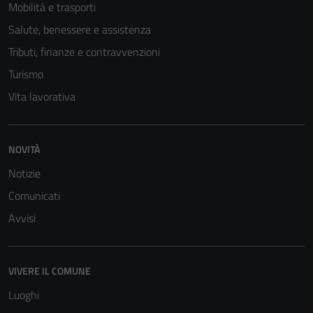
Mobilità e trasporti
Salute, benessere e assistenza
Tributi, finanze e contravvenzioni
Turismo
Vita lavorativa
NOVITÀ
Tecnici
Questi cookie
Notizie
sono necessari
Comunicati
per il
Avvisi
funzionamento
del sito e non
possono
essere
VIVERE IL COMUNE
disabilitati.
Luoghi
Questi cookie