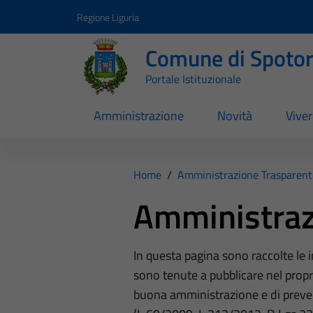
Vai ai contenuti
Vai al footer
Regione Liguria
Comune di Spoto
Portale Istituzionale
Amministrazione
Novità
Vive
Home
/
Amministrazione Trasparent
Amministraz
In questa pagina sono raccolte le
sono tenute a pubblicare nel propri
buona amministrazione e di preve