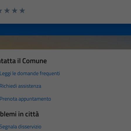
a 1 stelle su 5
luta 2 stelle su 5
Valuta 3 stelle su 5
Valuta 4 stelle su 5
Valuta 5 stelle su 5
tatta il Comune
Leggi le domande frequenti
Richiedi assistenza
Prenota appuntamento
blemi in città
Segnala disservizio