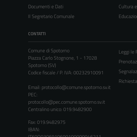
Documenti e Dati
Cultura 
Il Segretario Comunale
Educazio
CONTATTI
Comune di Spotorno
Leggi le
Piazza Carlo Stognone, 1 - 17028
Prenota
Spotorno (SV)
Segnalazi
Codice fiscale / P. IVA: 00232910091
Richiest
Email:
protocollo@comune.spotorno.sv.it
PEC:
protocollo@pec.comune.spotorno.sv.it
Centralino unico: 019.9482900
Fax: 019.9482975
IBAN:
IT60O0306910600100000046211