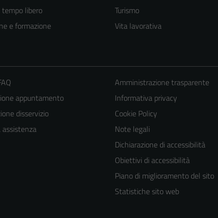
e tempo libero
Turismo
ne e formazione
Vita lavorativa
 FAQ
Amministrazione trasparente
zione appuntamento
Informativa privacy
one disservizio
Cookie Policy
Tecnici
a assistenza
Note legali
Questi cookie
Dichiarazione di accessibilità
sono necessari
per il
Obiettivi di accessibilità
funzionamento
Piano di miglioramento del sito
del sito e non
Statistiche sito web
possono
essere