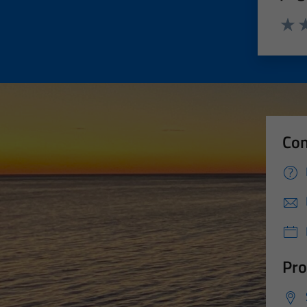
Valut
Va
Con
Pro