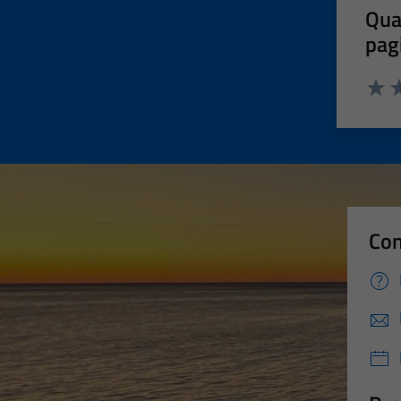
Qua
pag
Valut
Va
Con