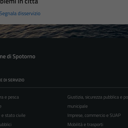
blemi in città
Segnala disservizio
e di Spotorno
E DI SERVIZIO
ra e pesca
Giustizia, sicurezza pubblica e po
e
municipale
e stato civile
Imprese, commercio e SUAP
ubblici
Mobilità e trasporti