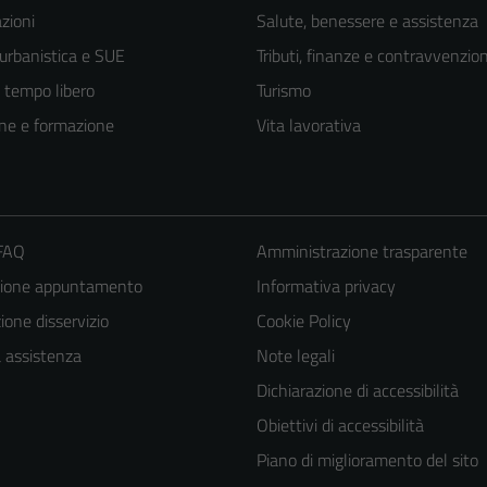
zioni
Salute, benessere e assistenza
 urbanistica e SUE
Tributi, finanze e contravvenzion
e tempo libero
Turismo
ne e formazione
Vita lavorativa
 FAQ
Amministrazione trasparente
zione appuntamento
Informativa privacy
Tecnici
one disservizio
Cookie Policy
Questi cookie
a assistenza
Note legali
sono necessari
Dichiarazione di accessibilità
per il
funzionamento
Obiettivi di accessibilità
del sito e non
Piano di miglioramento del sito
possono