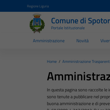
Vai ai contenuti
Vai al footer
Regione Liguria
Comune di Spoto
Portale Istituzionale
Amministrazione
Novità
Vive
Home
/
Amministrazione Trasparent
Amministraz
In questa pagina sono raccolte le
sono tenute a pubblicare nel propri
buona amministrazione e di preve