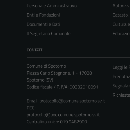
Personale Amministrativo
Autorizza
Enti e Fondazioni
Catasto,
Documenti e Dati
Cultura 
Il Segretario Comunale
Educazio
CONTATTI
Comune di Spotorno
Leggi le
Piazza Carlo Stognone, 1 - 17028
Prenota
Spotorno (SV)
Segnalazi
Codice fiscale / P. IVA: 00232910091
Richiest
Email:
protocollo@comune.spotorno.sv.it
PEC:
protocollo@pec.comune.spotorno.sv.it
Centralino unico: 019.9482900