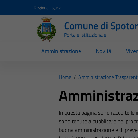
Vai ai contenuti
Vai al footer
Regione Liguria
Comune di Spoto
Portale Istituzionale
Amministrazione
Novità
Vive
Home
/
Amministrazione Trasparent
Amministraz
In questa pagina sono raccolte le
sono tenute a pubblicare nel propri
buona amministrazione e di preve