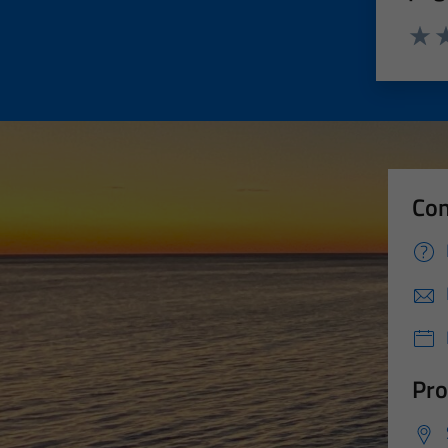
Valut
Va
Con
Pro