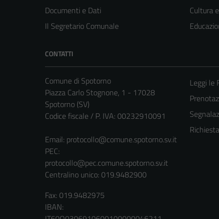
Documenti e Dati
Cultura 
Il Segretario Comunale
Educazio
CONTATTI
Comune di Spotorno
Leggi le
Piazza Carlo Stognone, 1 - 17028
Prenota
Spotorno (SV)
Segnalazi
Codice fiscale / P. IVA: 00232910091
Richiest
Email:
protocollo@comune.spotorno.sv.it
PEC:
protocollo@pec.comune.spotorno.sv.it
Centralino unico: 019.9482900
Fax: 019.9482975
IBAN:
IT60O0306910600100000046211