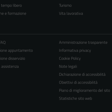
e tempo libero
Turismo
ne e formazione
Vita lavorativa
 FAQ
Amministrazione trasparente
zione appuntamento
Informativa privacy
one disservizio
Cookie Policy
Tecnici
a assistenza
Note legali
Questi cookie
Dichiarazione di accessibilità
sono necessari
per il
Obiettivi di accessibilità
funzionamento
Piano di miglioramento del sito
del sito e non
Statistiche sito web
possono
essere