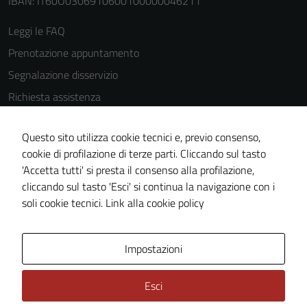
IBAN: IT60O0306910600100000046211
Leggi le FAQ
Prenotazione appuntamento
Segnalazione disservizio
Richiesta assistenza
Amministrazione trasparente
Questo sito utilizza cookie tecnici e, previo consenso,
Informativa privacy
cookie di profilazione di terze parti. Cliccando sul tasto
Cookie Policy
'Accetta tutti' si presta il consenso alla profilazione,
Note legali
cliccando sul tasto 'Esci' si continua la navigazione con i
soli cookie tecnici.
Link alla cookie policy
Dichiarazione di accessibilità
Obiettivi di accessibilità
Impostazioni
Piano di miglioramento del sito
Statistiche sito web
Esci