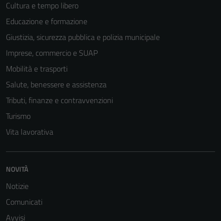
Cultura e tempo libero
Educazione e formazione
Giustizia, sicurezza pubblica e polizia municipale
Imprese, commercio e SUAP
Mobilità e trasporti
Salute, benessere e assistenza
Tributi, finanze e contravvenzioni
Turismo
Vita lavorativa
Tecnici
Questi cookie
sono necessari
NOVITÀ
per il
Notizie
funzionamento
del sito e non
Comunicati
possono
Avvisi