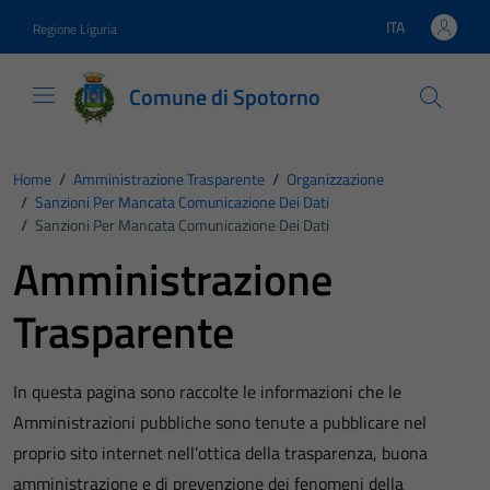
Vai ai contenuti
Vai al footer
ITA
Regione Liguria
Lingua attiva:
Comune di Spotorno
Home
/
Amministrazione Trasparente
/
Organizzazione
/
Sanzioni Per Mancata Comunicazione Dei Dati
/
Sanzioni Per Mancata Comunicazione Dei Dati
Amministrazione
Trasparente
In questa pagina sono raccolte le informazioni che le
Amministrazioni pubbliche sono tenute a pubblicare nel
proprio sito internet nell’ottica della trasparenza, buona
amministrazione e di prevenzione dei fenomeni della