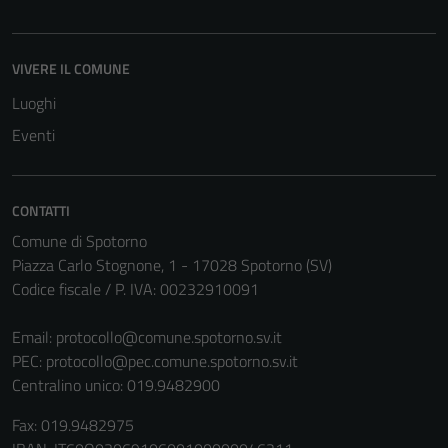
essere
disabilitati.
Questi cookie
VIVERE IL COMUNE
non raccolgono
informazioni
Luoghi
personali.
Eventi
CONTATTI
Comune di Spotorno
Piazza Carlo Stognone, 1 - 17028 Spotorno (SV)
Codice fiscale / P. IVA: 00232910091
Email:
protocollo@comune.spotorno.sv.it
PEC:
protocollo@pec.comune.spotorno.sv.it
Centralino unico: 019.9482900
Fax: 019.9482975