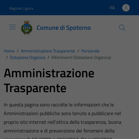
Vai ai contenuti
Vai al footer
ITA
Regione Liguria
Lingua attiva:
Comune di Spotorno
Home
/
Amministrazione Trasparente
/
Personale
/
Dotazione Organica
/
Riferimenti (Dotazione Organica)
Amministrazione
Trasparente
In questa pagina sono raccolte le informazioni che le
Amministrazioni pubbliche sono tenute a pubblicare nel
proprio sito internet nell’ottica della trasparenza, buona
amministrazione e di prevenzione dei fenomeni della