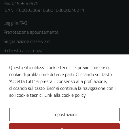
Fax: 019.9482975
IBAN: IT60O0306910600100000046211
Leggi le FAQ
Prenotazione appuntamento
Segnalazione disservizio
Richiesta assistenza
Amministrazione trasparente
Questo sito utilizza cookie tecnici e, previo consenso,
Informativa privacy
cookie di profilazione di terze parti. Cliccando sul tasto
Cookie Policy
'Accetta tutti' si presta il consenso alla profilazione,
Note legali
cliccando sul tasto 'Esci' si continua la navigazione con i
soli cookie tecnici.
Link alla cookie policy
Dichiarazione di accessibilità
Obiettivi di accessibilità
Impostazioni
Piano di miglioramento del sito
Statistiche sito web