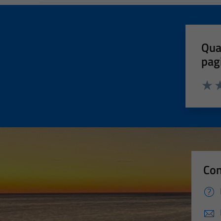
Qua
pag
Valut
Va
Con