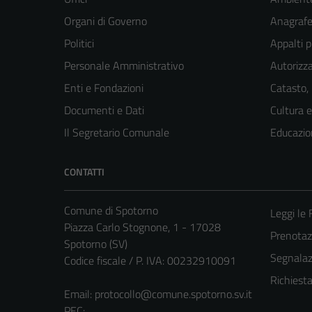
Organi di Governo
Anagrafe 
Politici
Appalti p
Personale Amministrativo
Autorizza
Enti e Fondazioni
Catasto,
Documenti e Dati
Cultura 
Il Segretario Comunale
Educazio
CONTATTI
Comune di Spotorno
Leggi le
Piazza Carlo Stognone, 1 - 17028
Prenota
Spotorno (SV)
Segnalazi
Codice fiscale / P. IVA: 00232910091
Richiest
Email:
protocollo@comune.spotorno.sv.it
PEC: