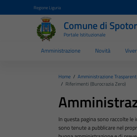
Vai ai contenuti
Vai al footer
Regione Liguria
Comune di Spoto
Portale Istituzionale
Amministrazione
Novità
Vive
Home
/
Amministrazione Trasparent
/
Riferimenti (Burocrazia Zero)
Amministraz
In questa pagina sono raccolte le
sono tenute a pubblicare nel propri
buona amministrazione e di preve