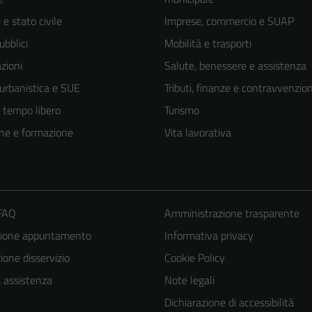
e stato civile
Imprese, commercio e SUAP
ubblici
Mobilità e trasporti
zioni
Salute, benessere e assistenza
 urbanistica e SUE
Tributi, finanze e contravvenzion
e tempo libero
Turismo
ne e formazione
Vita lavorativa
 FAQ
Amministrazione trasparente
Tecnici
zione appuntamento
Informativa privacy
Questi cookie
sono necessari
one disservizio
Cookie Policy
per il
a assistenza
Note legali
funzionamento
Dichiarazione di accessibilità