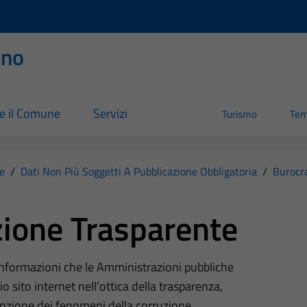
rno
re il Comune
Servizi
Turismo
Tem
e
/
Dati Non Più Soggetti A Pubblicazione Obbligatoria
/
Burocr
ione Trasparente
 informazioni che le Amministrazioni pubbliche
o sito internet nell’ottica della trasparenza,
nzione dei fenomeni della corruzione