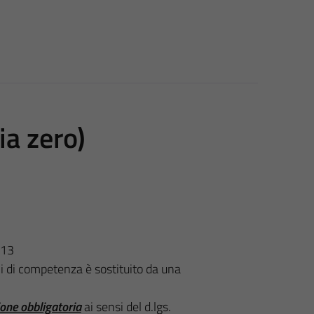
ia zero)
013
oni di competenza è sostituito da una
ione obbligatoria
ai sensi del d.lgs.