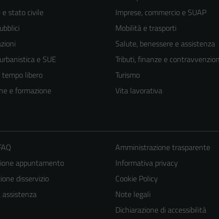
e stato civile
Imprese, commercio e SUAP
ubblici
Mobilità e trasporti
zioni
Salute, benessere e assistenza
 urbanistica e SUE
Tributi, finanze e contravvenzion
e tempo libero
Turismo
ne e formazione
Vita lavorativa
 FAQ
Amministrazione trasparente
Tecnici
zione appuntamento
Informativa privacy
Questi cookie
one disservizio
Cookie Policy
sono necessari
per il
a assistenza
Note legali
funzionamento
Dichiarazione di accessibilità