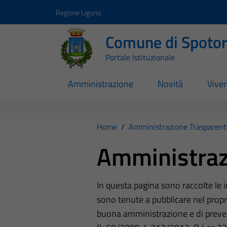
Vai ai contenuti
Vai al footer
Regione Liguria
Comune di Spoto
Portale Istituzionale
Amministrazione
Novità
Vive
Home
/
Amministrazione Trasparent
Amministraz
In questa pagina sono raccolte le
sono tenute a pubblicare nel propri
buona amministrazione e di preve