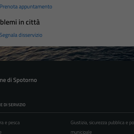
Prenota appuntamento
blemi in città
Segnala disservizio
e di Spotorno
E DI SERVIZIO
ra e pesca
Giustizia, sicurezza pubblica e po
e
municipale