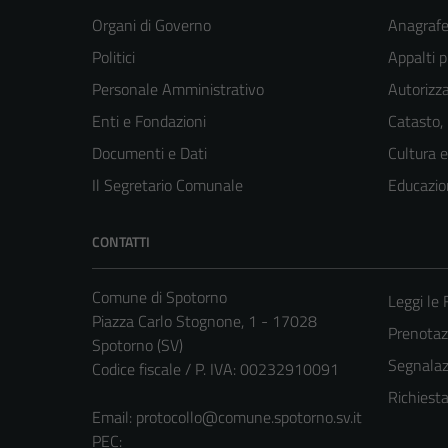
Organi di Governo
Anagrafe 
Politici
Appalti p
Personale Amministrativo
Autorizza
Enti e Fondazioni
Catasto,
Documenti e Dati
Cultura 
Il Segretario Comunale
Educazio
CONTATTI
Comune di Spotorno
Leggi le
Piazza Carlo Stognone, 1 - 17028
Prenota
Spotorno (SV)
Segnalazi
Codice fiscale / P. IVA: 00232910091
Richiest
Email:
protocollo@comune.spotorno.sv.it
PEC: