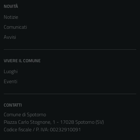
del sito e non
NOVITÀ
possono
Notizie
essere
Comunicati
disabilitati.
Questi cookie
Avvisi
non raccolgono
informazioni
personali.
VIVERE IL COMUNE
Luoghi
Eventi
CONTATTI
Comune di Spotorno
Piazza Carlo Stognone, 1 - 17028 Spotorno (SV)
Codice fiscale / P. IVA: 00232910091