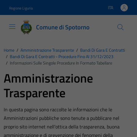
Vai ai contenuti
Vai al footer
ITA
Regione Liguria
Lingua attiva:
Comune di Spotorno
Home
/
Amministrazione Trasparente
/
Bandi Di Gara E Contratti
/
Bandi Di Gara E Contratti - Procedure Fino Al 31/12/2023
/
Informazioni Sulle Singole Procedure In Formato Tabellare
Amministrazione
Trasparente
In questa pagina sono raccolte le informazioni che le
Amministrazioni pubbliche sono tenute a pubblicare nel
proprio sito internet nell’ottica della trasparenza, buona
amministrazione e di prevenzione dei fenomeni della