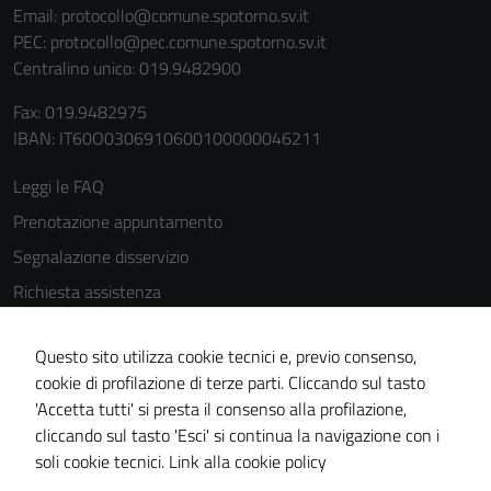
Email:
protocollo@comune.spotorno.sv.it
PEC:
protocollo@pec.comune.spotorno.sv.it
Centralino unico: 019.9482900
Fax: 019.9482975
IBAN: IT60O0306910600100000046211
Leggi le FAQ
Prenotazione appuntamento
Segnalazione disservizio
Richiesta assistenza
Amministrazione trasparente
Questo sito utilizza cookie tecnici e, previo consenso,
Informativa privacy
cookie di profilazione di terze parti. Cliccando sul tasto
Cookie Policy
'Accetta tutti' si presta il consenso alla profilazione,
Note legali
cliccando sul tasto 'Esci' si continua la navigazione con i
soli cookie tecnici.
Link alla cookie policy
Dichiarazione di accessibilità