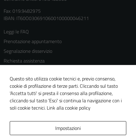
Fax: 019.9482975
IBAN: IT60O0306910600100000046211
Leggi le FAQ
Prenotazione appuntamento
Segnalazione disservizio
Richiesta assistenza
Amministrazione trasparente
Questo sito utilizza cookie tecnici e, previo consenso,
Informativa privacy
cookie di profilazione di terze parti. Cliccando sul tasto
Cookie Policy
'Accetta tutti' si presta il consenso alla profilazione,
Note legali
cliccando sul tasto 'Esci' si continua la navigazione con i
soli cookie tecnici.
Link alla cookie policy
Dichiarazione di accessibilità
Obiettivi di accessibilità
Impostazioni
Piano di miglioramento del sito