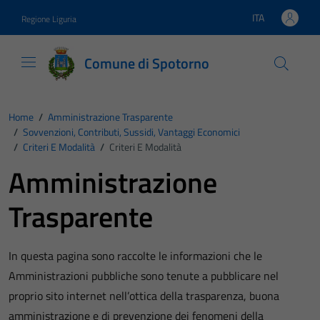
Vai ai contenuti
Vai al footer
ITA
Regione Liguria
Lingua attiva:
Comune di Spotorno
Home
/
Amministrazione Trasparente
/
Sovvenzioni, Contributi, Sussidi, Vantaggi Economici
/
Criteri E Modalità
/
Criteri E Modalità
Amministrazione
Trasparente
In questa pagina sono raccolte le informazioni che le
Amministrazioni pubbliche sono tenute a pubblicare nel
proprio sito internet nell’ottica della trasparenza, buona
amministrazione e di prevenzione dei fenomeni della