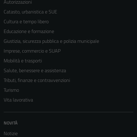
Autorizzazioni
Catasto, urbanistica e SUE
Cultura e tempo libero
Tecnici
Educazione e formazione
Questi cookie
Giustizia, sicurezza pubblica e polizia municipale
sono necessari
per il
Imprese, commercio e SUAP
funzionamento
Mobilità e trasporti
del sito e non
Salute, benessere e assistenza
possono
essere
Tributi, finanze e contravvenzioni
disabilitati.
Turismo
Questi cookie
Vita lavorativa
non raccolgono
informazioni
personali.
NOVITÀ
Notizie