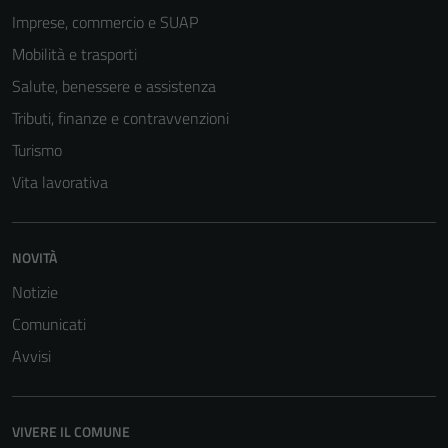
Imprese, commercio e SUAP
Mobilità e trasporti
Salute, benessere e assistenza
Tributi, finanze e contravvenzioni
Turismo
Vita lavorativa
Tecnici
NOVITÀ
Questi cookie
sono necessari
Notizie
per il
Comunicati
funzionamento
Avvisi
del sito e non
possono
essere
disabilitati.
VIVERE IL COMUNE