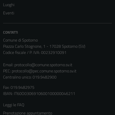
Questi cookie
Luoghi
non raccolgono
Eventi
informazioni
personali.
CONTATTI
Comune di Spotorno
Piazza Carlo Stognone, 1 - 17028 Spotorno (SV)
Codice fiscale / P. IVA: 00232910091
Email:
protocollo@comune.spotorno.sv.it
PEC:
protocollo@pec.comune.spotorno.sv.it
Centralino unico: 019.9482900
Fax: 019.9482975
IBAN: IT60O0306910600100000046211
Leggi le FAQ
Prenotazione appuntamento