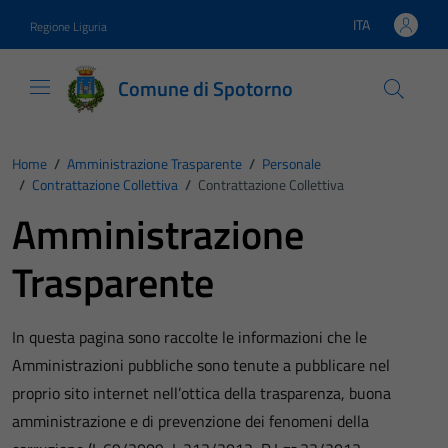
Vai ai contenuti
Vai al footer
ITA
Regione Liguria
Lingua attiva:
Comune di Spotorno
Home
/
Amministrazione Trasparente
/
Personale
/
Contrattazione Collettiva
/
Contrattazione Collettiva
Amministrazione
Trasparente
In questa pagina sono raccolte le informazioni che le
Amministrazioni pubbliche sono tenute a pubblicare nel
proprio sito internet nell’ottica della trasparenza, buona
amministrazione e di prevenzione dei fenomeni della