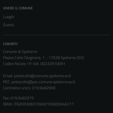
disabilitati.
Questi cookie
VIVERE IL COMUNE
non raccolgono
Luoghi
informazioni
Eventi
personali.
CONTATTI
Comune di Spotorno
Piazza Carlo Stognone, 1 - 17028 Spotorno (SV)
Codice fiscale / P. IVA: 00232910091
Email:
protocollo@comune.spotorno.sv.it
PEC:
protocollo@pec.comune.spotorno.sv.it
Centralino unico: 019.9482900
Fax: 019.9482975
IBAN: IT60O0306910600100000046211