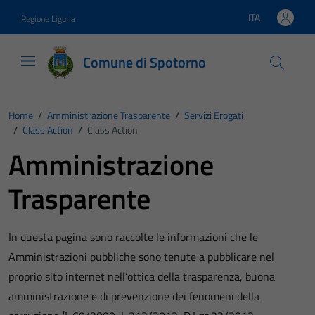
Vai ai contenuti
Vai al footer
ITA
Regione Liguria
Lingua attiva:
Comune di Spotorno
Home
/
Amministrazione Trasparente
/
Servizi Erogati
/
Class Action
/
Class Action
Amministrazione
Trasparente
In questa pagina sono raccolte le informazioni che le
Amministrazioni pubbliche sono tenute a pubblicare nel
proprio sito internet nell’ottica della trasparenza, buona
amministrazione e di prevenzione dei fenomeni della