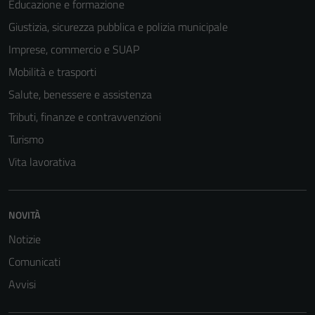
Educazione e formazione
Giustizia, sicurezza pubblica e polizia municipale
Imprese, commercio e SUAP
Mobilità e trasporti
Salute, benessere e assistenza
Tributi, finanze e contravvenzioni
Turismo
Vita lavorativa
Tecnici
Questi cookie
NOVITÀ
sono necessari
per il
Notizie
funzionamento
Comunicati
del sito e non
Avvisi
possono
essere