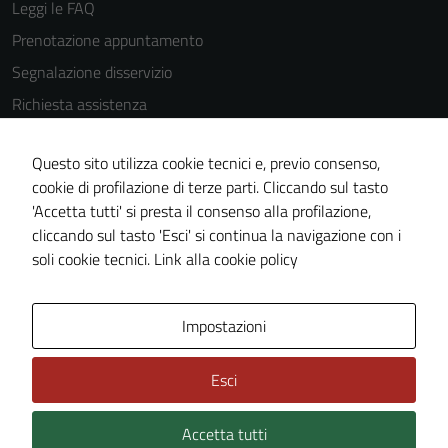
Leggi le FAQ
Prenotazione appuntamento
Segnalazione disservizio
Richiesta assistenza
Amministrazione trasparente
Questo sito utilizza cookie tecnici e, previo consenso,
Informativa privacy
cookie di profilazione di terze parti. Cliccando sul tasto
Cookie Policy
'Accetta tutti' si presta il consenso alla profilazione,
Note legali
cliccando sul tasto 'Esci' si continua la navigazione con i
soli cookie tecnici.
Link alla cookie policy
Dichiarazione di accessibilità
Obiettivi di accessibilità
Impostazioni
Piano di miglioramento del sito
Statistiche sito web
Esci
Accetta tutti
Credits: ©
Technical Design s.r.l.