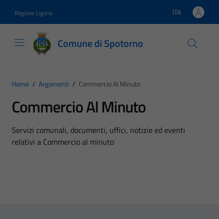
Vai ai contenuti
Vai al footer
ITA
Regione Liguria
Lingua attiva:
Comune di Spotorno
Home
/
Argomenti
/
Commercio Al Minuto
Commercio Al Minuto
Dettagli dell'argomento
Servizi comunali, documenti, uffici, notizie ed eventi
relativi a Commercio al minuto