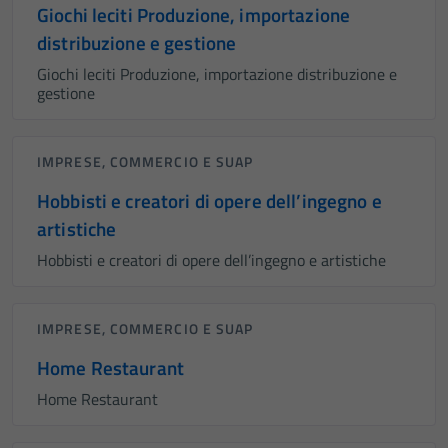
Giochi leciti Produzione, importazione
Tecnici
distribuzione e gestione
Questi cookie
sono necessari
Giochi leciti Produzione, importazione distribuzione e
per il
gestione
funzionamento
del sito e non
IMPRESE, COMMERCIO E SUAP
possono
essere
Hobbisti e creatori di opere dell’ingegno e
disabilitati.
artistiche
Questi cookie
non raccolgono
Hobbisti e creatori di opere dell’ingegno e artistiche
informazioni
personali.
IMPRESE, COMMERCIO E SUAP
Home Restaurant
Home Restaurant