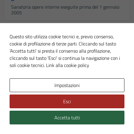
Sanatoria opere interne eseguite prima del 1 gennaio
2005
IMPRESE, COMMERCIO E SUAP
Questo sito utilizza cookie tecnici e, previo consenso,
cookie di profilazione di terze parti. Cliccando sul tasto
Scuola di danza Scuola di ballo
'Accetta tutti' si presta il consenso alla profilazione,
Scuola di danza Scuola di ballo
cliccando sul tasto 'Esci' si continua la navigazione con i
soli cookie tecnici.
Link alla cookie policy
IMPRESE, COMMERCIO E SUAP
Impostazioni
Segnalazione certificata di agibilità – SCA
Segnalazione certificata di agibilità – SCA
Esci
IMPRESE, COMMERCIO E SUAP
Accetta tutti
Segnalazione certificata inizio attività