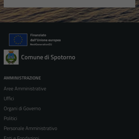
Comune di Spotorno
Tecnici
AMMINISTRAZIONE
Questi cookie
sono necessari
Aree Amministrative
per il
Uffici
funzionamento
Organi di Governo
del sito e non
possono
Politici
essere
Personale Amministrativo
disabilitati.
Enti e Fondazioni