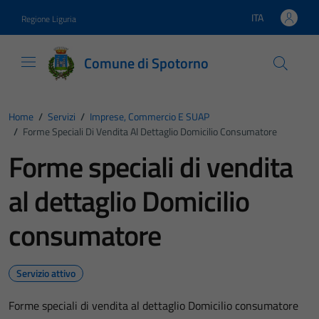
Vai ai contenuti
Vai al footer
ITA
Regione Liguria
Lingua attiva:
Comune di Spotorno
Home
/
Servizi
/
Imprese, Commercio E SUAP
/
Forme Speciali Di Vendita Al Dettaglio Domicilio Consumatore
Forme speciali di vendita
al dettaglio Domicilio
consumatore
Servizio attivo
Forme speciali di vendita al dettaglio Domicilio consumatore