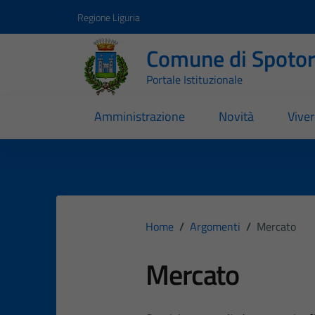
Vai ai contenuti
Vai al footer
Regione Liguria
Comune di Spoto
Portale Istituzionale
Amministrazione
Novità
Vive
Home
/
Argomenti
/
Mercato
Mercato