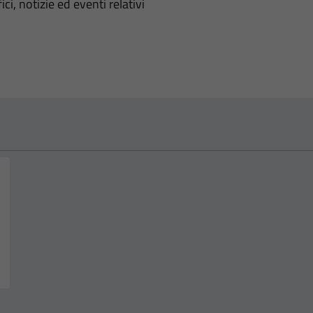
'argomento
ci, notizie ed eventi relativi