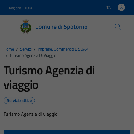
Vai ai contenuti
Vai al footer
ITA
Regione Liguria
Lingua attiva:
Comune di Spotorno
Home
/
Servizi
/
Imprese, Commercio E SUAP
/
Turismo Agenzia Di Viaggio
Turismo Agenzia di
viaggio
Servizio attivo
Turismo Agenzia di viaggio