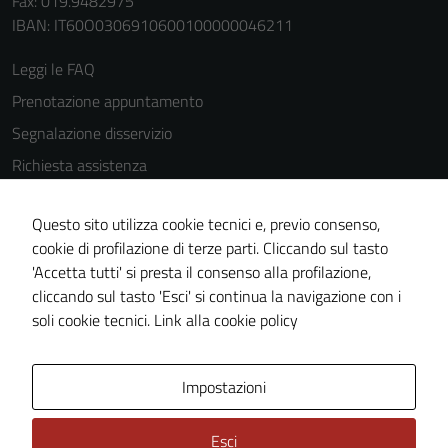
Fax: 019.9482975
IBAN: IT60O0306910600100000046211
Leggi le FAQ
Prenotazione appuntamento
Segnalazione disservizio
Richiesta assistenza
Amministrazione trasparente
Questo sito utilizza cookie tecnici e, previo consenso,
Informativa privacy
cookie di profilazione di terze parti. Cliccando sul tasto
Cookie Policy
'Accetta tutti' si presta il consenso alla profilazione,
Note legali
cliccando sul tasto 'Esci' si continua la navigazione con i
soli cookie tecnici.
Link alla cookie policy
Dichiarazione di accessibilità
Obiettivi di accessibilità
Impostazioni
Piano di miglioramento del sito
Statistiche sito web
Esci