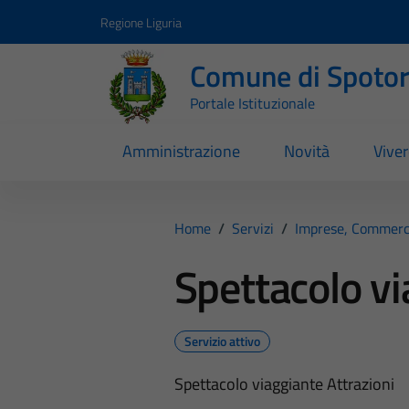
Vai ai contenuti
Vai al footer
Regione Liguria
Comune di Spoto
Portale Istituzionale
Amministrazione
Novità
Vive
Home
/
Servizi
/
Imprese, Commerc
Spettacolo vi
Servizio attivo
Spettacolo viaggiante Attrazioni