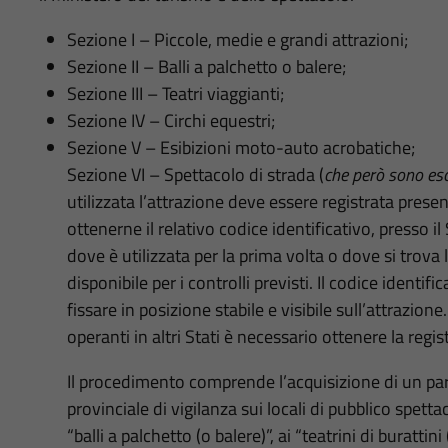
Sezione I – Piccole, medie e grandi attrazioni;
Sezione II – Balli a palchetto o balere;
Sezione III – Teatri viaggianti;
Sezione IV – Circhi equestri;
Sezione V – Esibizioni moto-auto acrobatiche;
Sezione VI – Spettacolo di strada (
che però sono escl
utilizzata l’attrazione deve essere registrata presen
ottenerne il relativo codice identificativo, presso
dove è utilizzata per la prima volta o dove si trova
disponibile per i controlli previsti. Il codice identi
fissare in posizione stabile e visibile sull’attrazione
operanti in altri Stati è necessario ottenere la regi
Il procedimento comprende l’acquisizione di un p
provinciale di vigilanza sui locali di pubblico spetta
“balli a palchetto (o balere)”, ai “teatrini di burattin