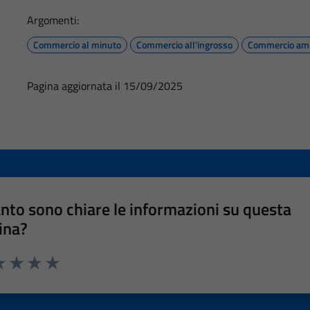
Argomenti:
Commercio al minuto
Commercio all'ingrosso
Commercio am
Pagina aggiornata il 15/09/2025
nto sono chiare le informazioni su questa
ina?
a 1 stelle su 5
luta 2 stelle su 5
Valuta 3 stelle su 5
Valuta 4 stelle su 5
Valuta 5 stelle su 5