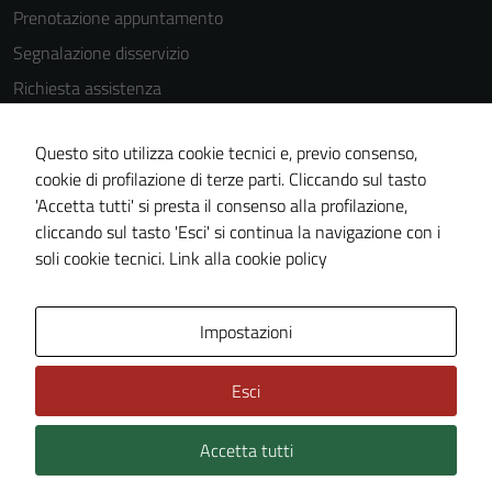
Prenotazione appuntamento
Segnalazione disservizio
Richiesta assistenza
Amministrazione trasparente
Questo sito utilizza cookie tecnici e, previo consenso,
Informativa privacy
cookie di profilazione di terze parti. Cliccando sul tasto
Cookie Policy
'Accetta tutti' si presta il consenso alla profilazione,
Note legali
cliccando sul tasto 'Esci' si continua la navigazione con i
soli cookie tecnici.
Link alla cookie policy
Dichiarazione di accessibilità
Obiettivi di accessibilità
Impostazioni
Piano di miglioramento del sito
Statistiche sito web
Esci
Accetta tutti
Credits: ©
Technical Design s.r.l.