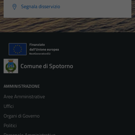
Segnala disservizio
Comune di Spotorno
Tecnici
Questi cookie
AMMINISTRAZIONE
sono necessari
Aree Amministrative
per il
funzionamento
Uffici
del sito e non
Organi di Governo
possono
Politici
essere
disabilitati.