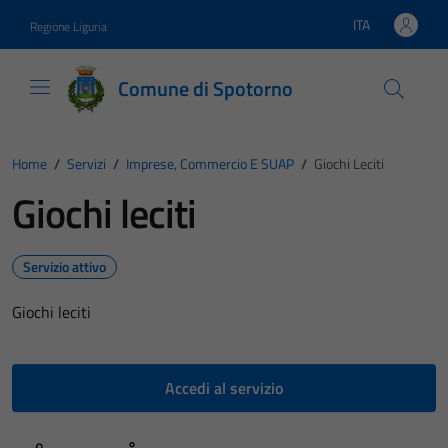
Vai ai contenuti
Vai al footer
ITA
Regione Liguria
Lingua attiva:
Comune di Spotorno
Home
/
Servizi
/
Imprese, Commercio E SUAP
/
Giochi Leciti
Giochi leciti
Servizio attivo
Giochi leciti
Accedi al servizio