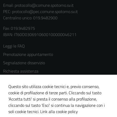
Email:
protocollo@comune.spotorno.sv.it
PEC:
protocollo@pec.comune.spotorno.sv.it
Centralino unico: 019.9482900
Fax: 019.9482975
IBAN: IT60O0306910600100000046211
Leggi le FAQ
Prenotazione appuntamento
Segnalazione disservizio
Richiesta assistenza
Amministrazione trasparente
Questo sito utilizza cookie tecnici e, previo consenso,
Informativa privacy
cookie di profilazione di terze parti. Cliccando sul tasto
Cookie Policy
'Accetta tutti' si presta il consenso alla profilazione,
Note legali
cliccando sul tasto 'Esci' si continua la navigazione con i
soli cookie tecnici.
Link alla cookie policy
Dichiarazione di accessibilità