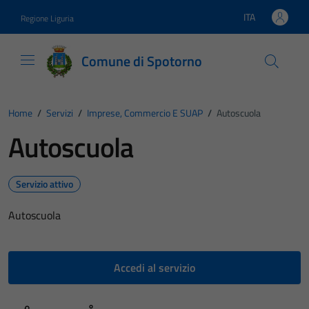
Vai ai contenuti
Vai al footer
ITA
Regione Liguria
Lingua attiva:
Comune di Spotorno
Home
/
Servizi
/
Imprese, Commercio E SUAP
/
Autoscuola
Autoscuola
Servizio attivo
Autoscuola
Accedi al servizio