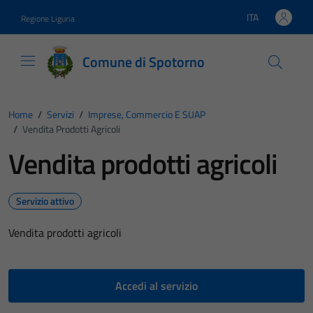
Vai ai contenuti
Vai al footer
ITA
Regione Liguria
Lingua attiva:
Comune di Spotorno
Home
/
Servizi
/
Imprese, Commercio E SUAP
/
Vendita Prodotti Agricoli
Vendita prodotti agricoli
Servizio attivo
Vendita prodotti agricoli
Accedi al servizio