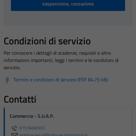
sospensione, cessazione
Condizioni di servizio
Per conoscere i dettagli di scadenze, requisiti e altre
informazioni importanti, leggi i termini e le condizioni di
servizio.
Tecnici
Termini e condizioni di servizio (PDF 84.75 kB)
Questi cookie
sono necessari
per il
Contatti
funzionamento
del sito e non
Commercio - S.U.A.P.
possono
essere
019 9482903
disabilitati.
martina.pesce@comune.spotorno.sv.it