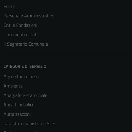
Politici
Tecnici
Personale Amministrativo
Questi cookie
Enti e Fondazioni
sono necessari
Documenti e Dati
per il
Il Segretario Comunale
funzionamento
del sito e non
possono
essere
CATEGORIE DI SERVIZIO
disabilitati.
Agricoltura e pesca
Questi cookie
Ambiente
non raccolgono
informazioni
Anagrafe e stato civile
personali.
Appalti pubblici
Autorizzazioni
Catasto, urbanistica e SUE