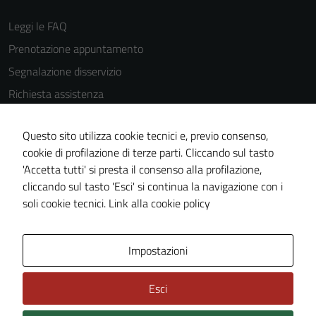
Leggi le FAQ
Prenotazione appuntamento
Segnalazione disservizio
Richiesta assistenza
Amministrazione trasparente
Questo sito utilizza cookie tecnici e, previo consenso,
Informativa privacy
cookie di profilazione di terze parti. Cliccando sul tasto
Cookie Policy
'Accetta tutti' si presta il consenso alla profilazione,
Note legali
cliccando sul tasto 'Esci' si continua la navigazione con i
soli cookie tecnici.
Link alla cookie policy
Dichiarazione di accessibilità
Obiettivi di accessibilità
Impostazioni
Piano di miglioramento del sito
Statistiche sito web
Esci