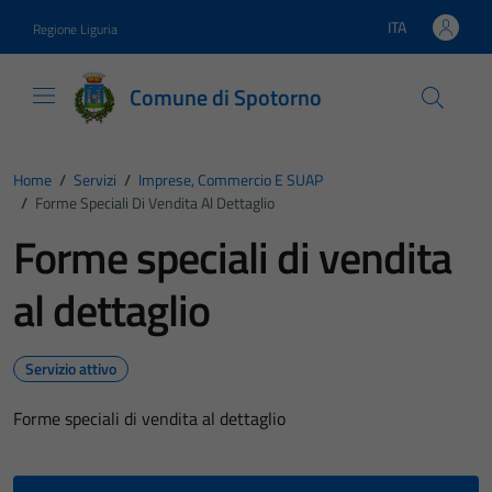
Vai ai contenuti
Vai al footer
ITA
Regione Liguria
Lingua attiva:
Comune di Spotorno
Home
/
Servizi
/
Imprese, Commercio E SUAP
/
Forme Speciali Di Vendita Al Dettaglio
Forme speciali di vendita
al dettaglio
Servizio attivo
Forme speciali di vendita al dettaglio