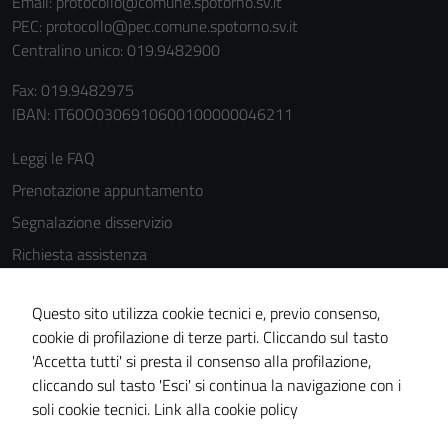
Email:
protocollo@comune.spotorno.sv.it
PEC:
protocollo@pec.comune.spotorno.sv.it
Centralino unico: 019.9482900
Fax: 019.9482975
IBAN: IT60O0306910600100000046211
Leggi le FAQ
Prenotazione appuntamento
Segnalazione disservizio
Richiesta assistenza
Amministrazione trasparente
Questo sito utilizza cookie tecnici e, previo consenso,
Informativa privacy
cookie di profilazione di terze parti. Cliccando sul tasto
Cookie Policy
'Accetta tutti' si presta il consenso alla profilazione,
Note legali
cliccando sul tasto 'Esci' si continua la navigazione con i
soli cookie tecnici.
Link alla cookie policy
Dichiarazione di accessibilità
Obiettivi di accessibilità