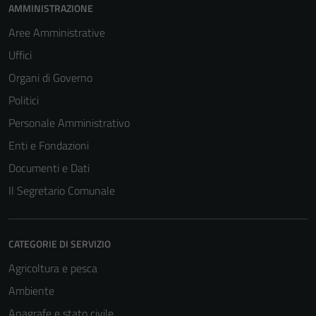
del sito e non
AMMINISTRAZIONE
possono
Aree Amministrative
essere
Uffici
disabilitati.
Questi cookie
Organi di Governo
non raccolgono
Politici
informazioni
Personale Amministrativo
personali.
Enti e Fondazioni
Documenti e Dati
Il Segretario Comunale
CATEGORIE DI SERVIZIO
Agricoltura e pesca
Ambiente
Anagrafe e stato civile