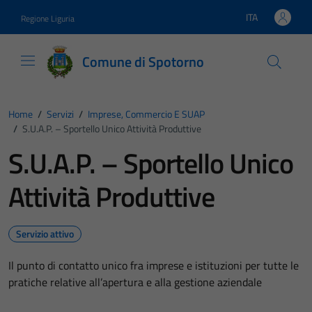
Vai ai contenuti
Vai al footer
ITA
Regione Liguria
Lingua attiva:
Comune di Spotorno
Home
/
Servizi
/
Imprese, Commercio E SUAP
/
S.U.A.P. – Sportello Unico Attività Produttive
S.U.A.P. – Sportello Unico
Attività Produttive
Servizio attivo
Il punto di contatto unico fra imprese e istituzioni per tutte le
pratiche relative all’apertura e alla gestione aziendale