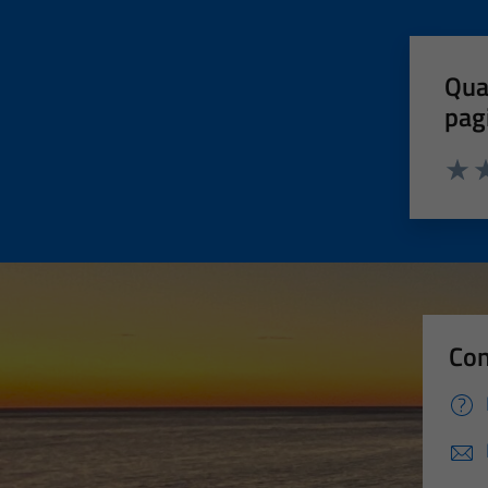
Qua
pag
Valut
Va
Con