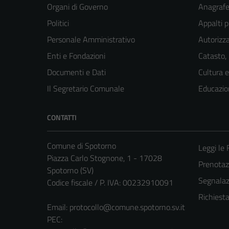
Organi di Governo
Anagrafe 
Politici
Appalti p
Personale Amministrativo
Autorizza
Enti e Fondazioni
Catasto,
Documenti e Dati
Cultura 
Il Segretario Comunale
Educazio
CONTATTI
Comune di Spotorno
Leggi le
Piazza Carlo Stognone, 1 - 17028
Prenota
Spotorno (SV)
Segnalazi
Codice fiscale / P. IVA: 00232910091
Richiest
Email:
protocollo@comune.spotorno.sv.it
PEC: