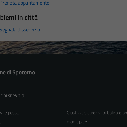
Prenota appuntamento
blemi in città
Segnala disservizio
e di Spotorno
E DI SERVIZIO
ra e pesca
Giustizia, sicurezza pubblica e po
e
municipale