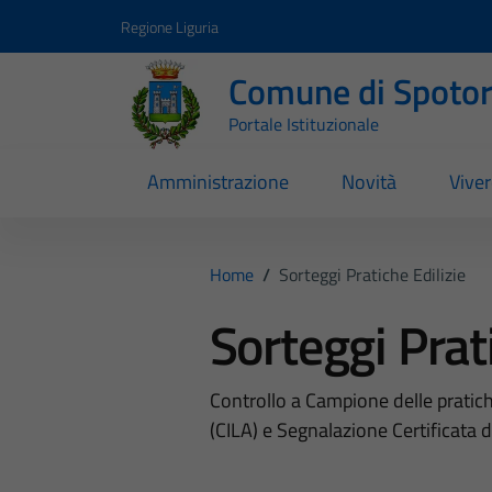
Vai ai contenuti
Vai al footer
Regione Liguria
Comune di Spoto
Portale Istituzionale
Amministrazione
Novità
Vive
Home
/
Sorteggi Pratiche Edilizie
Sorteggi Prati
Controllo a Campione delle pratic
(CILA) e Segnalazione Certificata