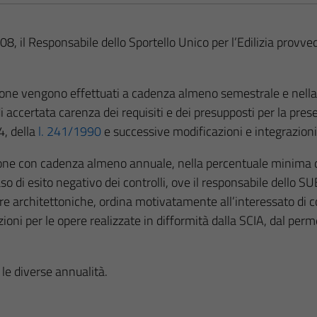
, il Responsabile dello Sportello Unico per l’Edilizia provved
mpione vengono effettuati a cadenza almeno semestrale e nella
 accertata carenza dei requisiti e dei presupposti per la pre
4, della
l. 241/1990
e successive modificazioni e integrazioni
pione con cadenza almeno annuale, nella percentuale minima d
 di esito negativo dei controlli, ove il responsabile dello SUE 
iere architettoniche, ordina motivatamente all’interessato di 
oni per le opere realizzate in difformità dalla SCIA, dal perme
r le diverse annualità.