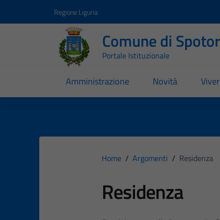
Vai ai contenuti
Vai al footer
Regione Liguria
Comune di Spoto
Portale Istituzionale
Amministrazione
Novità
Vive
Home
/
Argomenti
/
Residenza
Residenza