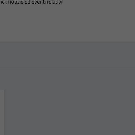
'argomento
ci, notizie ed eventi relativi