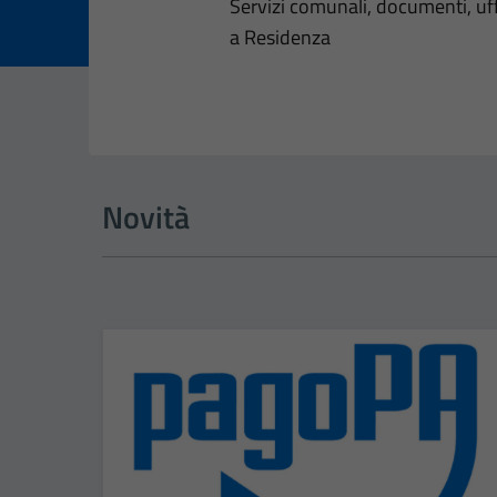
Dettagli dell
Servizi comunali, documenti, uffi
a Residenza
Novità