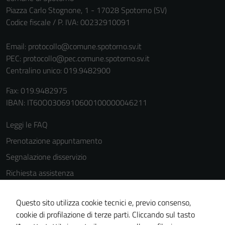
Piazza Carlo Stognone, 1 - 17028 Spotorno (SV)
Codice fiscale / P. IVA: 00232910091
Email:
protocollo@comune.spotorno.sv.it
PEC:
protocollo@pec.comune.spotorno.sv.it
Centralino unico: 019.9482900
Fax: 019.9482975
IBAN: IT60O0306910600100000046211
Leggi le FAQ
Prenotazione appuntamento
Segnalazione disservizio
Richiesta assistenza
Amministrazione trasparente
Questo sito utilizza cookie tecnici e, previo consenso,
Informativa privacy
cookie di profilazione di terze parti. Cliccando sul tasto
Cookie Policy