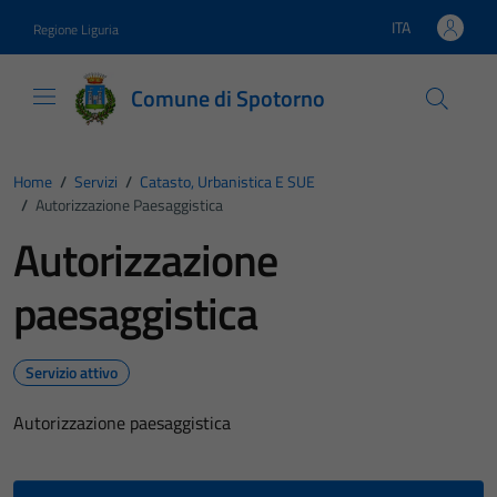
Vai ai contenuti
Vai al footer
ITA
Regione Liguria
Lingua attiva:
Comune di Spotorno
Home
/
Servizi
/
Catasto, Urbanistica E SUE
/
Autorizzazione Paesaggistica
Autorizzazione
paesaggistica
Servizio attivo
Autorizzazione paesaggistica