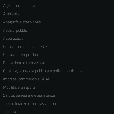
per il
Agricoltura e pesca
funzionamento
Ambiente
del sito e non
possono
Anagrafe e stato civile
essere
Appalti pubblici
disabilitati.
Autorizzazioni
Questi cookie
non raccolgono
Catasto, urbanistica e SUE
informazioni
Cultura e tempo libero
personali.
Educazione e formazione
Giustizia, sicurezza pubblica e polizia municipale
Imprese, commercio e SUAP
Mobilità e trasporti
Salute, benessere e assistenza
Tributi, finanze e contravvenzioni
Turismo