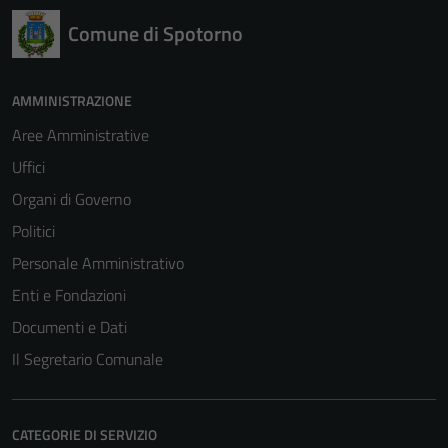
Comune di Spotorno
AMMINISTRAZIONE
Aree Amministrative
Tecnici
Uffici
Questi cookie
Organi di Governo
sono necessari
Politici
per il
funzionamento
Personale Amministrativo
del sito e non
Enti e Fondazioni
possono
Documenti e Dati
essere
disabilitati.
Il Segretario Comunale
Questi cookie
non raccolgono
informazioni
CATEGORIE DI SERVIZIO
personali.