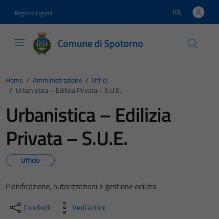
Vai ai contenuti
Vai al footer
ITA
Regione Liguria
Lingua attiva:
Comune di Spotorno
Home
/
Amministrazione
/
Uffici
/
Urbanistica – Edilizia Privata – S.U.E.
Urbanistica – Edilizia
Privata – S.U.E.
Ufficio
Pianificazione, autorizzazioni e gestione edilizia
Condividi
Vedi azioni