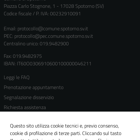
Piazza Carlo Stognone, 1 - 17028 Spotorno (SV)
Codice fiscale / P. IVA: 00232910091
Email:
protocollo@comune.spotorno.sv.it
PEC:
protocollo@pec.comune.spotorno.sv.it
Centralino unico: 019.9482900
Fax: 019.9482975
IBAN: IT60O0306910600100000046211
Leggi le FAQ
Prenotazione appuntamento
Segnalazione disservizio
Richiesta assistenza
Amministrazione trasparente
Questo sito utilizza cookie tecnici e, previo consenso,
Informativa privacy
cookie di profilazione di terze parti. Cliccando sul tasto
Cookie Policy