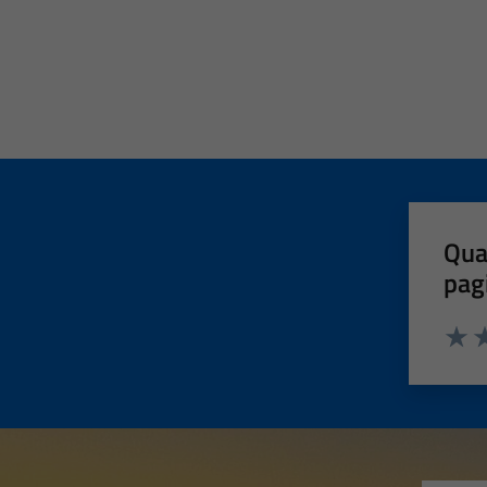
Qua
pag
Valut
Va