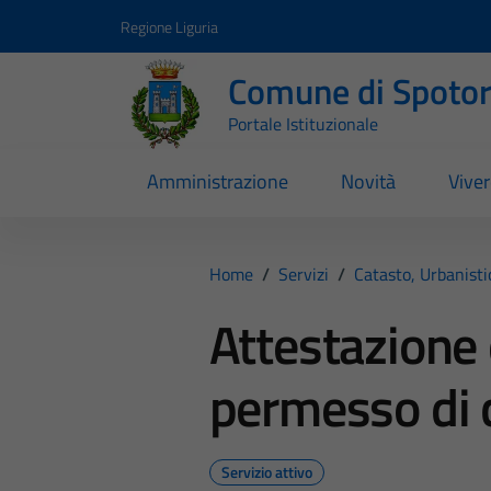
Vai ai contenuti
Vai al footer
Regione Liguria
Comune di Spoto
Portale Istituzionale
Amministrazione
Novità
Vive
Home
/
Servizi
/
Catasto, Urbanist
Attestazione
permesso di 
Servizio attivo