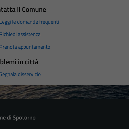
tatta il Comune
Leggi le domande frequenti
Richiedi assistenza
Prenota appuntamento
blemi in città
Segnala disservizio
e di Spotorno