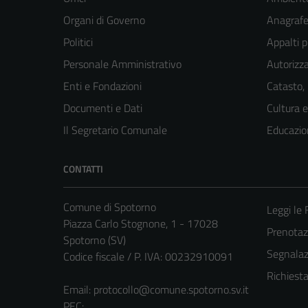
Organi di Governo
Anagrafe 
Politici
Appalti p
Personale Amministrativo
Autorizza
Enti e Fondazioni
Catasto,
Documenti e Dati
Cultura 
Il Segretario Comunale
Educazio
CONTATTI
Comune di Spotorno
Leggi le
Piazza Carlo Stognone, 1 - 17028
Prenota
Spotorno (SV)
Segnalazi
Codice fiscale / P. IVA: 00232910091
Richiest
Email:
protocollo@comune.spotorno.sv.it
PEC: