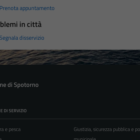
Prenota appuntamento
blemi in città
Segnala disservizio
e di Spotorno
E DI SERVIZIO
ra e pesca
Giustizia, sicurezza pubblica e po
e
municipale