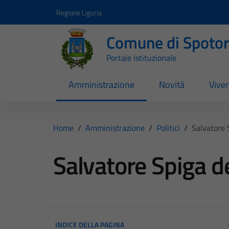
Vai ai contenuti
Vai al footer
Regione Liguria
Comune di Spoto
Portale Istituzionale
Amministrazione
Novità
Vive
Home
/
Amministrazione
/
Politici
/
Salvatore
Salvatore Spiga 
INDICE DELLA PAGINA