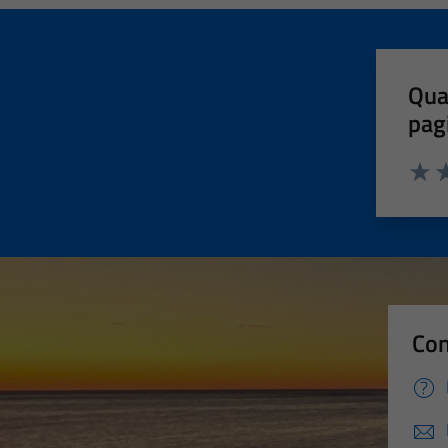
Qua
pag
Valut
Va
Con