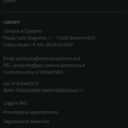
Eventi
CONTATTI
Comune di Spotorno
Piazza Carlo Stognone, 1 - 17028 Spotorno (SV)
Codice fiscale / P. IVA: 00232910091
Email:
protocollo@comune.spotorno.sv.it
Tecnici
PEC:
protocollo@pec.comune.spotorno.sv.it
Questi cookie
Centralino unico: 019.9482900
sono necessari
per il
Fax: 019.9482975
funzionamento
IBAN: IT60O0306910600100000046211
del sito e non
possono
Leggi le FAQ
essere
Prenotazione appuntamento
disabilitati.
Segnalazione disservizio
Questi cookie