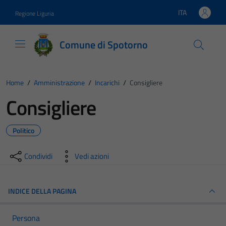
Vai ai contenuti
Vai al footer
ITA
Regione Liguria
Lingua attiva:
Comune di Spotorno
Home
/
Amministrazione
/
Incarichi
/
Consigliere
Consigliere
Politico
Condividi
Vedi azioni
INDICE DELLA PAGINA
Persona