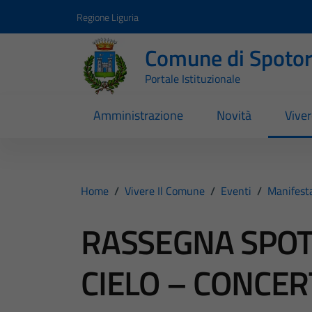
Vai ai contenuti
Vai al footer
Regione Liguria
Comune di Spoto
Portale Istituzionale
Amministrazione
Novità
Vive
Home
/
Vivere Il Comune
/
Eventi
/
Manifest
RASSEGNA SPOT
CIELO – CONCER