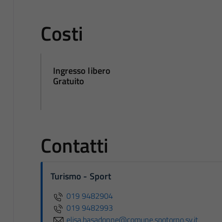
Costi
Ingresso libero
Gratuito
Contatti
Turismo - Sport
019 9482904
019 9482993
elisa.basadonne@comune.spotorno.sv.it