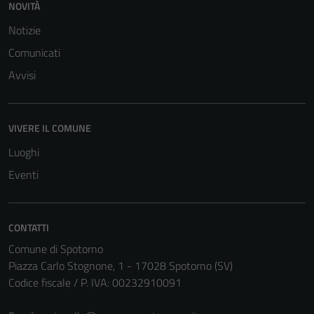
NOVITÀ
Notizie
Comunicati
Avvisi
Tecnici
Questi cookie
sono necessari
VIVERE IL COMUNE
per il
funzionamento
Luoghi
del sito e non
Eventi
possono
essere
disabilitati.
CONTATTI
Questi cookie
non raccolgono
Comune di Spotorno
informazioni
Piazza Carlo Stognone, 1 - 17028 Spotorno (SV)
personali.
Codice fiscale / P. IVA: 00232910091