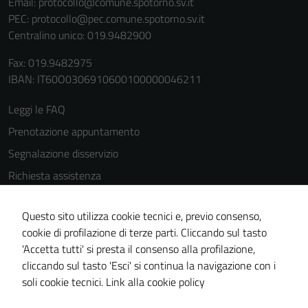
Email:
protocollo@comune.spotorno.sv.it
PEC:
protocollo@pec.comune.spotorno.sv.it
Centralino unico: 019.9482900
Fax: 019.9482975
IBAN: IT60O0306910600100000046211
Leggi le FAQ
Prenotazione appuntamento
Segnalazione disservizio
Richiesta assistenza
Amministrazione trasparente
Questo sito utilizza cookie tecnici e, previo consenso,
Informativa privacy
cookie di profilazione di terze parti. Cliccando sul tasto
Cookie Policy
'Accetta tutti' si presta il consenso alla profilazione,
Note legali
cliccando sul tasto 'Esci' si continua la navigazione con i
soli cookie tecnici.
Link alla cookie policy
Dichiarazione di accessibilità
Obiettivi di accessibilità