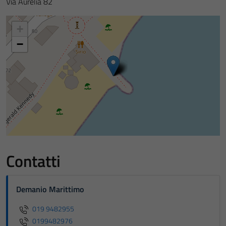
Via Aurelia 82
+
−
Contatti
Demanio Marittimo
019 9482955
0199482976