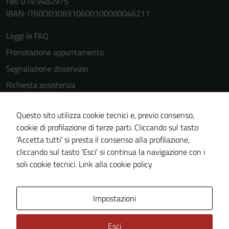
Fax: 019.9482975
IBAN: IT60O0306910600100000046211
Leggi le FAQ
Prenotazione appuntamento
Segnalazione disservizio
Richiesta assistenza
Amministrazione trasparente
Questo sito utilizza cookie tecnici e, previo consenso,
Informativa privacy
cookie di profilazione di terze parti. Cliccando sul tasto
Cookie Policy
'Accetta tutti' si presta il consenso alla profilazione,
Note legali
cliccando sul tasto 'Esci' si continua la navigazione con i
soli cookie tecnici.
Link alla cookie policy
Dichiarazione di accessibilità
Obiettivi di accessibilità
Impostazioni
Piano di miglioramento del sito
Statistiche sito web
Esci