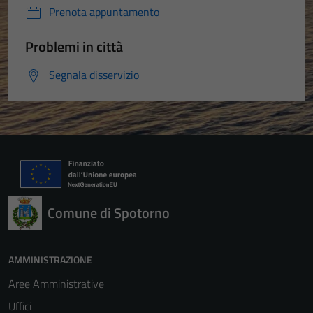
Prenota appuntamento
Problemi in città
Segnala disservizio
Tecnici
Comune di Spotorno
Questi cookie
sono necessari
per il
AMMINISTRAZIONE
funzionamento
Aree Amministrative
del sito e non
Uffici
possono