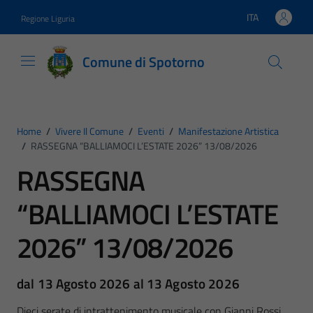
Vai ai contenuti
Vai al footer
ITA
Regione Liguria
Lingua attiva:
Comune di Spotorno
Home
/
Vivere Il Comune
/
Eventi
/
Manifestazione Artistica
/
RASSEGNA “BALLIAMOCI L’ESTATE 2026” 13/08/2026
RASSEGNA
“BALLIAMOCI L’ESTATE
2026” 13/08/2026
dal 13 Agosto 2026 al 13 Agosto 2026
Dieci serate di intrattenimento musicale con Gianni Rossi