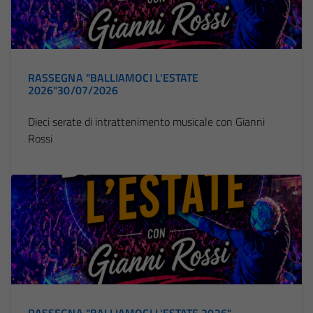
RASSEGNA "BALLIAMOCI L'ESTATE
2026"30/07/2026
Tecnici
Dieci serate di intrattenimento musicale con Gianni
Questi cookie
Rossi
sono necessari
per il
funzionamento
del sito e non
possono
essere
disabilitati.
Questi cookie
non raccolgono
informazioni
personali.